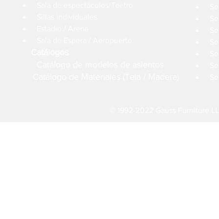
Sala de espectáculos/Teatro
Se
Sillas individuales
Se
Estadio / Arena
Se
Sala de Espera / Aeropuerto
Se
Catálogos
Se
Catálogo de modelos de asientos
Se
Catálogo de Materiales (Tela / Madera)
Se
© 1992-2022 Gauss Furniture LL