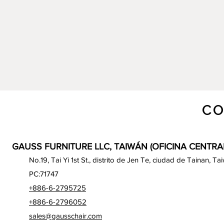
CO
GAUSS FURNITURE LLC, TAIWÁN (OFICINA CENTRA
No.19, Tai Yi 1st St., distrito de Jen Te, ciudad de Tainan, Ta
PC:71747
+886-6-2795725
+886-6-2796052
sales@gausschair.com