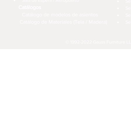
Sala de Espera / Aeropuerto
Se
Catálogos
Se
Catálogo de modelos de asientos
Se
Catálogo de Materiales (Tela / Madera)
Se
© 1992-2022 Gauss Furniture LL