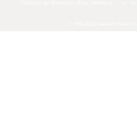
Catálogo de Materiales (Tela / Madera)
Se
© 1992-2022 Gauss Furniture LL