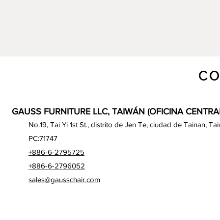
CO
GAUSS FURNITURE LLC, TAIWÁN (OFICINA CENTRA
No.19, Tai Yi 1st St., distrito de Jen Te, ciudad de Tainan, Ta
PC:71747
+886-6-2795725
+886-6-2796052
sales@gausschair.com