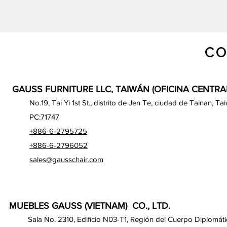
CO
GAUSS FURNITURE LLC, TAIWÁN (OFICINA CENTRA
No.19, Tai Yi 1st St., distrito de Jen Te, ciudad de Tainan, Ta
PC:71747
+886-6-2795725
+886-6-2796052
sales@gausschair.com
MUEBLES GAUSS (VIETNAM) CO., LTD.
Sala No. 2310, Edificio N03-T1, Región del Cuerpo Diplomáti