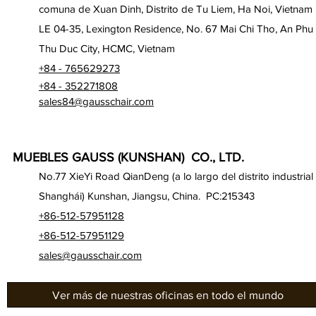
comuna de Xuan Dinh, Distrito de Tu Liem, Ha Noi, Vietnam
LE 04-35, Lexington Residence, No. 67 Mai Chi Tho, An Phu
Thu Duc City, HCMC, Vietnam
+84 - 765629273
+84 - 352271808
sales84@gausschair.com
MUEBLES GAUSS (KUNSHAN) CO., LTD.
No.77 XieYi Road QianDeng (a lo largo del distrito industrial
Shanghái) Kunshan, Jiangsu, China. PC:215343
+86-512-57951128
+86-512-57951129
sales@gausschair.com
Ver más de nuestras oficinas en todo el mundo