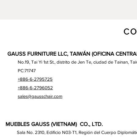
CO
GAUSS FURNITURE LLC, TAIWÁN (OFICINA CENTRA
No.19, Tai Yi 1st St., distrito de Jen Te, ciudad de Tainan, Ta
PC:71747
+886-6-2795725
+886-6-2796052
sales@gausschair.com
MUEBLES GAUSS (VIETNAM) CO., LTD.
Sala No. 2310, Edificio N03-T1, Región del Cuerpo Diplomáti