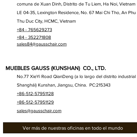
comuna de Xuan Dinh, Distrito de Tu Liem, Ha Noi, Vietnam
LE 04-35, Lexington Residence, No. 67 Mai Chi Tho, An Phu
Thu Duc City, HCMC, Vietnam
+84 - 765629273
+84 - 352271808
sales84@gausschair.com
MUEBLES GAUSS (KUNSHAN) CO., LTD.
No.77 XieYi Road QianDeng (a lo largo del distrito industrial
Shanghái) Kunshan, Jiangsu, China. PC:215343
+86-512-57951128
+86-512-57951129
sales@gausschair.com
Ver más de nuestras oficinas en todo el mundo