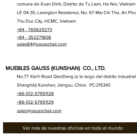
comuna de Xuan Dinh, Distrito de Tu Liem, Ha Noi, Vietnam
LE 04-35, Lexington Residence, No. 67 Mai Chi Tho, An Phu
Thu Duc City, HCMC, Vietnam
+84 - 765629273
+84 - 352271808
sales84@gausschair.com
MUEBLES GAUSS (KUNSHAN) CO., LTD.
No.77 XieYi Road QianDeng (a lo largo del distrito industrial
Shanghái) Kunshan, Jiangsu, China. PC:215343
+86-512-57951128
+86-512-57951129
sales@gausschair.com
Ver más de nuestras oficinas en todo el mundo