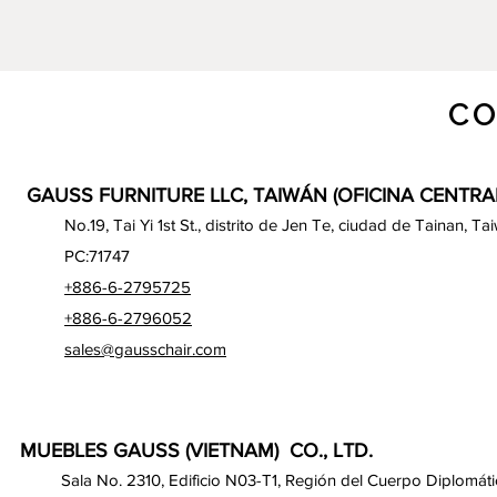
CO
GAUSS FURNITURE LLC, TAIWÁN (OFICINA CENTRA
No.19, Tai Yi 1st St., distrito de Jen Te, ciudad de Tainan, Ta
PC:71747
+886-6-2795725
+886-6-2796052
sales@gausschair.com
MUEBLES GAUSS (VIETNAM) CO., LTD.
Sala No. 2310, Edificio N03-T1, Región del Cuerpo Diplomáti