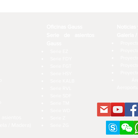
Oficinas Gauss
Noticias
Serie de asientos
Galería /
Gauss
Proyecto
Proyect
Serie EZ
Proyect
Serie FDY
Proyect
Serie FGT
Proyect
Serie HSY
o
Ár
Serie KALB
Aeroportu
Serie RVL
Serie SDF
o
Serie TM
Serie WD
 asientos
Serie Z
ela / Madera)
Serie ZG