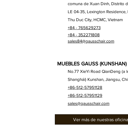
comuna de Xuan Dinh, Distrito 
LE 04-35, Lexington Residence,
Thu Duc City, HCMC, Vietnam
+84 - 765629273
+84 - 352271808
sales84@gausschair.com
MUEBLES GAUSS (KUNSHAN) 
No.77 XieYi Road QianDeng (a lo 
Shanghái) Kunshan, Jiangsu, Ch
+86-512-57951128
+86-512-57951129
sales@gausschair.com
Ver más de nuestras oficin