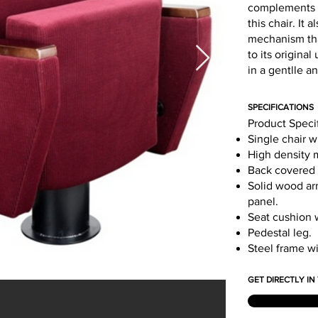
complements t
this chair. It
mechanism that
to its origina
in a gentlle a
SPECIFICATIONS
Product Speci
Single chair w
High density 
Back covered 
Solid wood arm
panel.
Seat cushion 
Pedestal leg.
Steel frame w
GET DIRECTLY I