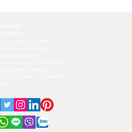
 y Eventos
 Portafolio
s de Auditorio / Teatro
os de Cine / Sala de Cine
os de aula/escuela
os de Centros de Conferencias
os de Estadios / Arenas
ea de Espera / Proyectos
arios