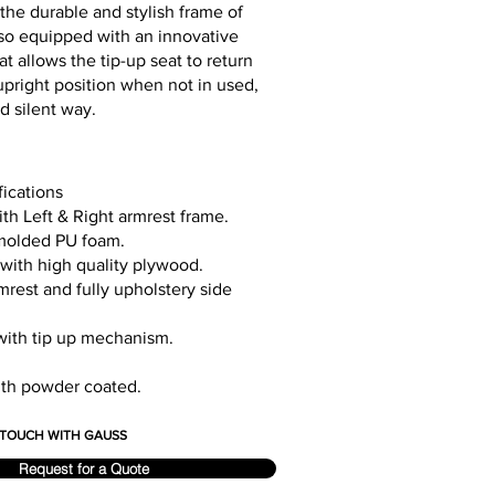
he durable and stylish frame of
 also equipped with an innovative
 allows the tip-up seat to return
l upright position when not in used,
nd silent way.
fications
ith Left & Right armrest frame.
molded PU foam.
with high quality plywood.
rest and fully upholstery side
with tip up mechanism.
ith powder coated.
N TOUCH WITH GAUSS
Request for a Quote