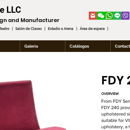
re LLC
ign and
Manufacturer
 Teatro | Salón de Clases | Estadio o Arena | Área de espera |
Galería
Catálogos
Contac
FDY 
OVERVIEW
From FDY Ser
FDY 240 provi
upholstered s
suitable for V
upholstery, a 