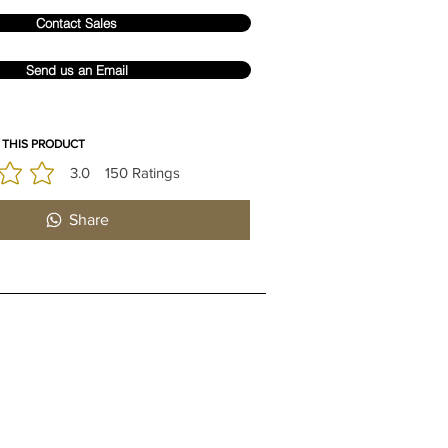
Contact Sales
Send us an Email
 THIS PRODUCT
3.0
150
Ratings
 promedio es 3 de 5, basada en 150 votos, Ratings
Share