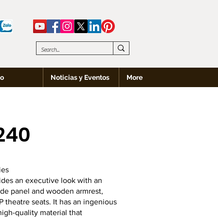
to
Noticias y Eventos
More
240
ies
des an executive look with an
ide panel and wooden armrest,
IP theatre seats. It has an ingenious
high-quality material that