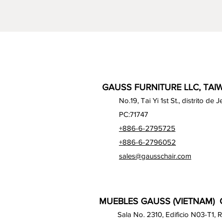
GAUSS FURNITURE LLC, TAIW
No.19, Tai Yi 1st St., distrito d
PC:71747
+886-6-2795725
+886-6-2796052
sales@gausschair.com
MUEBLES GAUSS (VIETNAM) C
Sala No. 2310, Edificio N03-T1,