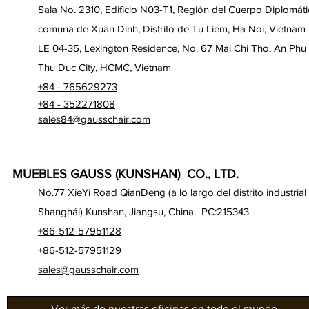
Sala No. 2310, Edificio N03-T1, Región del Cuerpo Diplomáti
comuna de Xuan Dinh, Distrito de Tu Liem, Ha Noi, Vietnam
LE 04-35, Lexington Residence, No. 67 Mai Chi Tho, An Phu
Thu Duc City, HCMC, Vietnam
+84 - 765629273
+84 - 352271808
sales84@gausschair.com
MUEBLES GAUSS (KUNSHAN) CO., LTD.
No.77 XieYi Road QianDeng (a lo largo del distrito industrial
Shanghái) Kunshan, Jiangsu, China. PC:215343
+86-512-57951128
+86-512-57951129
sales@gausschair.com
Ver más de nuestras oficinas en todo el mundo