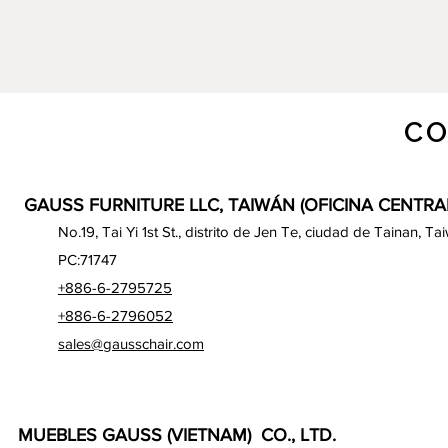
CO
GAUSS FURNITURE LLC, TAIWÁN (OFICINA CENTRA
No.19, Tai Yi 1st St., distrito de Jen Te, ciudad de Tainan, Ta
PC:71747
+886-6-2795725
+886-6-2796052
sales@gausschair.com
MUEBLES GAUSS (VIETNAM) CO., LTD.