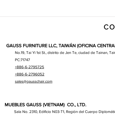
CO
GAUSS FURNITURE LLC, TAIWÁN (OFICINA CENTRA
No.19, Tai Yi 1st St., distrito de Jen Te, ciudad de Tainan, Ta
PC:71747
+886-6-2795725
+886-6-2796052
sales@gausschair.com
MUEBLES GAUSS (VIETNAM) CO., LTD.
Sala No. 2310, Edificio N03-T1, Región del Cuerpo Diplomáti