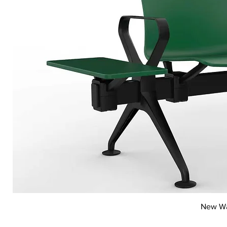
New Wai