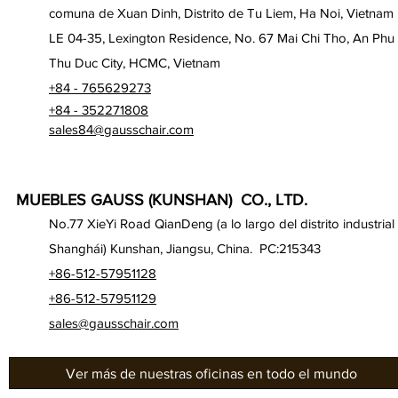
comuna de Xuan Dinh, Distrito de Tu Liem, Ha Noi, Vietnam
LE 04-35, Lexington Residence, No. 67 Mai Chi Tho, An Phu
Thu Duc City, HCMC, Vietnam
+84 - 765629273
+84 - 352271808
sales84@gausschair.com
MUEBLES GAUSS (KUNSHAN) CO., LTD.
No.77 XieYi Road QianDeng (a lo largo del distrito industrial
Shanghái) Kunshan, Jiangsu, China. PC:215343
+86-512-57951128
+86-512-57951129
sales@gausschair.com
Ver más de nuestras oficinas en todo el mundo