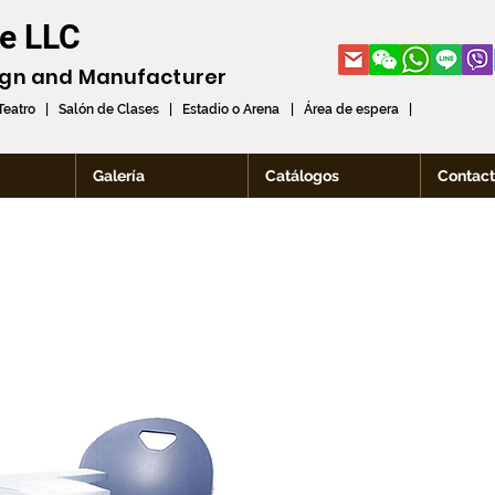
re LLC
ign and
Manufacturer
 Teatro | Salón de Clases | Estadio o Arena | Área de espera |
Galería
Catálogos
Contac