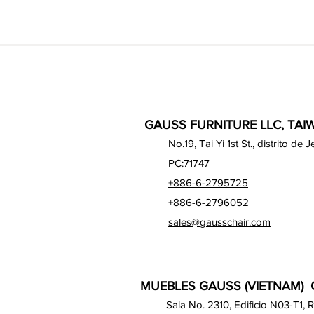
GAUSS FURNITURE LLC, TAIW
No.19, Tai Yi 1st St., distrito d
PC:71747
+886-6-2795725
+886-6-2796052
sales@gausschair.com
MUEBLES GAUSS (VIETNAM) C
Sala No. 2310, Edificio N03-T1,