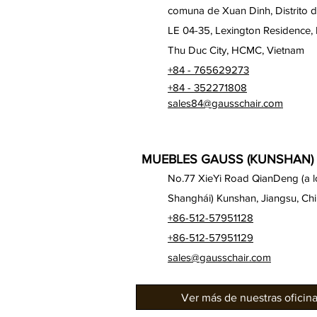
comuna de Xuan Dinh, Distrito 
LE 04-35, Lexington Residence,
Thu Duc City, HCMC, Vietnam
+84 - 765629273
+84 - 352271808
sales84@gausschair.com
MUEBLES GAUSS (KUNSHAN) 
No.77 XieYi Road QianDeng (a lo 
Shanghái) Kunshan, Jiangsu, Ch
+86-512-57951128
+86-512-57951129
sales@gausschair.com
Ver más de nuestras oficin