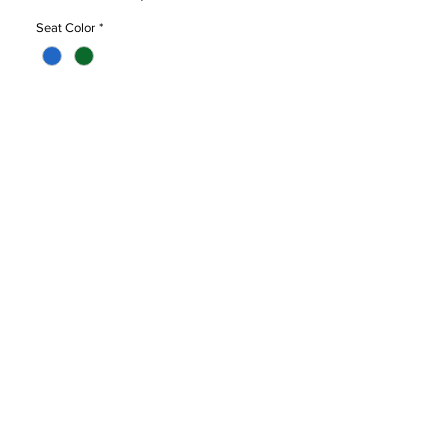
resistente para uso regular y holgura
Seat Color
*
frecuente. Se instala con un estante para
libros perfecto para la escuela y la sala de
conferencias.