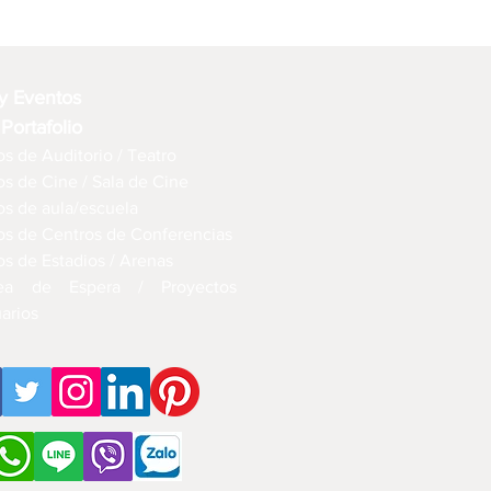
 y Eventos
 Portafolio
s de Auditorio / Teatro
os de Cine / Sala de Cine
os de aula/escuela
os de Centros de Conferencias
os de Estadios / Arenas
ea de Espera / Proyectos
arios