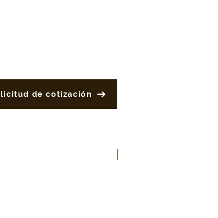
licitud de cotización
New Product