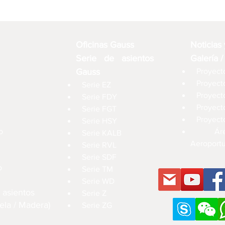
Oficinas Gauss
Noticias
Serie de asientos
Galería /
Gauss
Proyecto
Proyect
Serie EZ
Proyect
Serie FDY
Proyect
Serie FGT
Proyect
Serie HSY
o
Ár
Serie KALB
Aeroportu
Serie RVL
Serie SDF
o
Serie TM
Serie WD
 asientos
Serie Z
ela / Madera)
Serie ZG