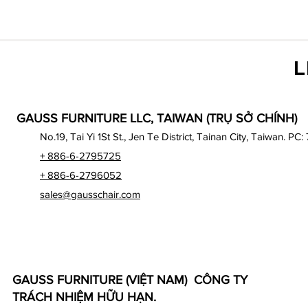
L
GAUSS FURNITURE LLC, TAIWAN (TRỤ SỞ CHÍNH)
No.19, Tai Yi 1St St., Jen Te District, Tainan City, Taiwan. PC:
+ 886-6-2795725
+ 886-6-2796052
sales@gausschair.com
GAUSS FURNITURE (VIỆT NAM) CÔNG TY
TRÁCH NHIỆM HỮU HẠN.