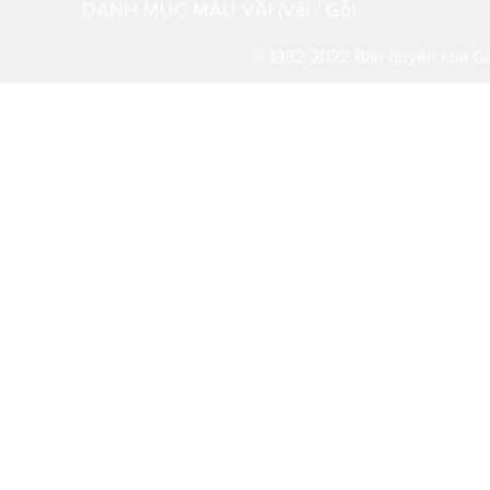
DANH MỤC MẪU VẢI (Vải / Gỗ)
© 1992-2022 Bản quyền của Gau