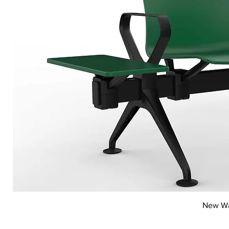
New Wai