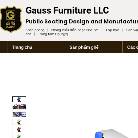
Gauss Furniture LLC
Public Seating Design and
Manufactu
Khán phòng | Phòng biểu diễn hoặc Nhà hát | Lớp học | Sân vận
chờ | Trung tâm Hội nghị
Trang chủ
Sản phẩm ghế
Các 