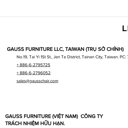
L
GAUSS FURNITURE LLC, TAIWAN (TRỤ SỞ CHÍNH)
No.19, Tai Yi 1St St., Jen Te District, Tainan City, Taiwan. PC:
+ 886-6-2795725
+ 886-6-2796052
sales@gausschair.com
GAUSS FURNITURE (VIỆT NAM) CÔNG TY
TRÁCH NHIỆM HỮU HẠN.