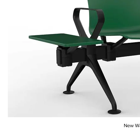
New Wai