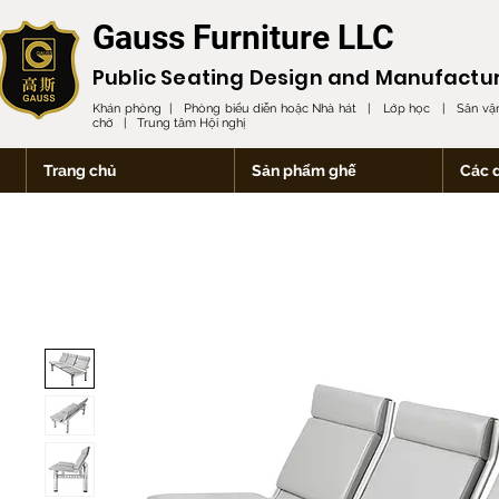
Gauss Furniture LLC
Public Seating Design and
Manufactu
Khán phòng | Phòng biểu diễn hoặc Nhà hát | Lớp học | Sân vận
chờ | Trung tâm Hội nghị
Trang chủ
Sản phẩm ghế
Các 