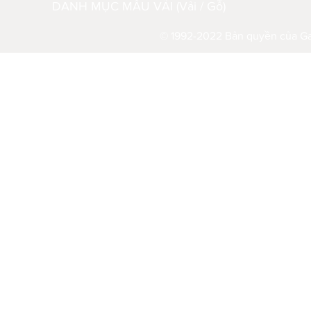
DANH MỤC MẪU VẢI (Vải / Gỗ)
© 1992-2022 Bản quyền của Gau