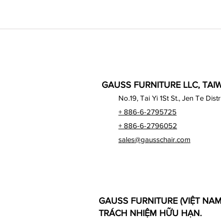
GAUSS FURNITURE LLC, TAI
No.19, Tai Yi 1St St., Jen Te Dist
+ 886-6-2795725
+ 886-6-2796052
sales@gausschair.com
GAUSS FURNITURE (VIỆT NA
TRÁCH NHIỆM HỮU HẠN.