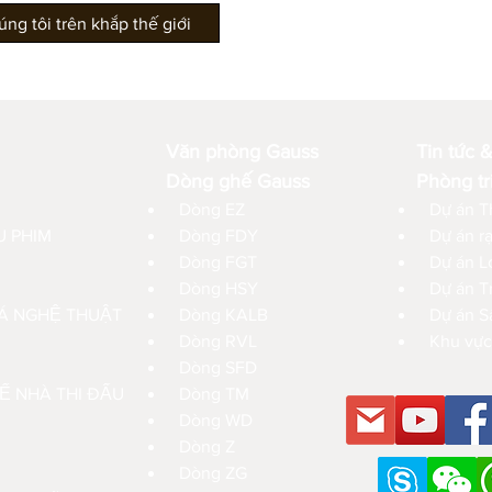
g tôi trên khắp thế giới
Văn phòng Gauss
Tin tức &
Dòng ghế Gauss
Phòng tri
Dòng EZ
Dự án T
́U PHIM
Dòng FDY
Dự án r
Dòng FGT
Dự án L
Dòng HSY
Dự án T
́ NGHỆ THUẬT
Dòng KALB
Dự án S
Dòng RVL
Khu vực
Dòng SFD
́ NHÀ THI ĐẤU
Dòng TM
Dòng WD
Dòng Z
Dòng ZG