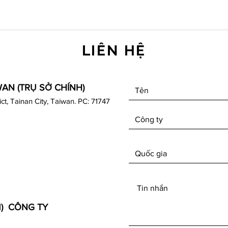
LIÊN HỆ
WAN (TRỤ SỞ CHÍNH)
rict, Tainan City, Taiwan. PC: 71747
M) CÔNG TY