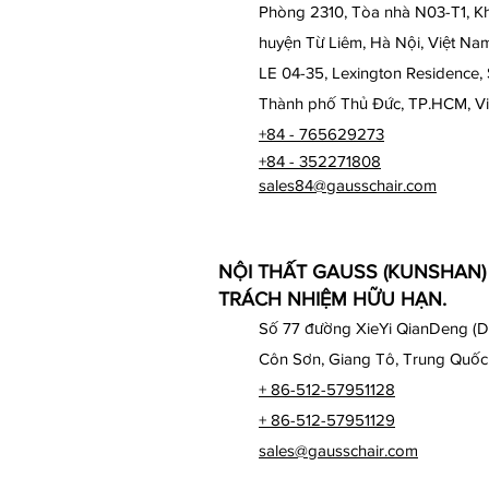
Phòng 2310, Tòa nhà N03-T1, Kh
huyện Từ Liêm, Hà Nội, Việt Na
LE 04-35, Lexington Residence,
Thành phố Thủ Đức, TP.HCM, V
+84 - 765629273
+84 - 352271808
sales84@gausschair.com
NỘI THẤT GAUSS (KUNSHAN
TRÁCH NHIỆM HỮU HẠN.
Số 77 đường XieYi QianDeng (D
Côn Sơn, Giang Tô, Trung Quốc
+ 86-512-57951128
+ 86-512-57951129
sales@gausschair.com