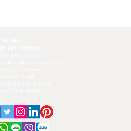
 Sự kiện
ển lãm / Portfolio
hính phòng / Nhà hát
ạp chiếu phim / rạp chiếu phim
ớp học / Trường học
rung tâm Hội nghị
ân vận động / Nhà thi đấu
 chờ / Dự án sân bay