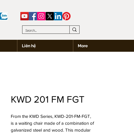
Liên hệ
More
KWD 201 FM FGT
From the KWD Series, KWD-201-FM-FGT,
is a waiting chair made of a combination of
galvanized steel and wood. This modular