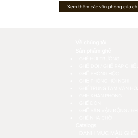
Xem thêm các văn phòng của chún
Về chúng tôi
Sản phẩm ghế
GHẾ HỘI TRƯỜNG
GHẾ ĐÔI / GHẾ RẠP CHIÊ
GHẾ PHÒNG HỌC
GHẾ PHÒNG HỘI NGHỊ
GHẾ TRUNG TÂM VĂN HOA
GHẾ KHÁN PHÒNG
GHẾ ĐƠN
GHẾ SÂN VẬN ĐỘNG / GHÊ
GHẾ NHÀ CHỜ
Catalogs
DANH MỤC MẪU GHẾ