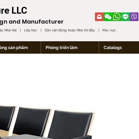
ure LLC
ign and
Manufacturer
oặc Nhà hát | Lớp học | Sân vận động hoặc Nhà thi đấu | Khu vực
òng sản phẩm
Phòng triển lãm
Catalogs