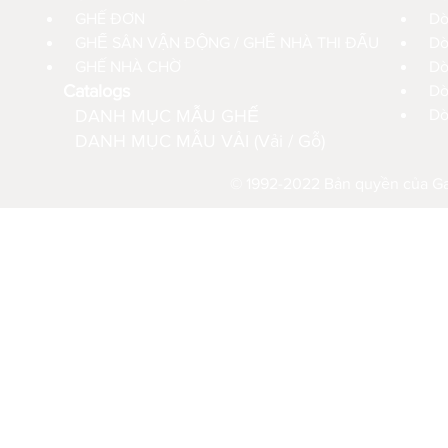
GHẾ ĐƠN
Dò
GHẾ SÂN VẬN ĐỘNG / GHẾ NHÀ THI ĐẤU
Dò
GHẾ NHÀ CHỜ
D
Catalogs
Dò
DANH MỤC MẪU GHẾ
Dò
DANH MỤC MẪU VẢI (Vải / Gỗ)
© 1992-2022 Bản quyền của Gau