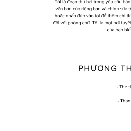
Tôi là đoạn thứ hai trong yêu cầu b
văn bản của riêng bạn và chỉnh sửa t
hoặc nhấp đúp vào tôi để thêm chi tiế
đối với phông chữ. Tôi là một nơi tuy
của bạn biế
PHƯƠNG T
- Thẻ t
- Than