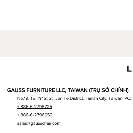
L
GAUSS FURNITURE LLC, TAIWAN (TRỤ SỞ CHÍNH)
No.19, Tai Yi 1St St., Jen Te District, Tainan City, Taiwan. PC:
+ 886-6-2795725
+ 886-6-2796052
sales@gausschair.com