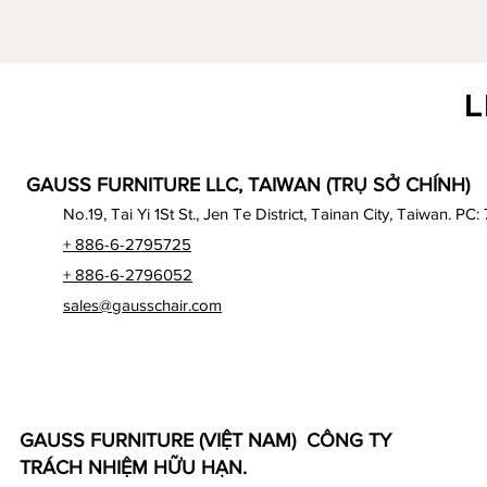
L
GAUSS FURNITURE LLC, TAIWAN (TRỤ SỞ CHÍNH)
No.19, Tai Yi 1St St., Jen Te District, Tainan City, Taiwan. PC:
+ 886-6-2795725
+ 886-6-2796052
sales@gausschair.com
GAUSS FURNITURE (VIỆT NAM) CÔNG TY
TRÁCH NHIỆM HỮU HẠN.