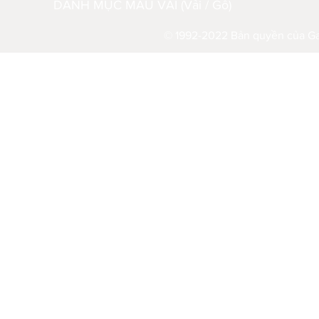
DANH MỤC MẪU VẢI (Vải / Gỗ)
© 1992-2022 Bản quyền của Gau