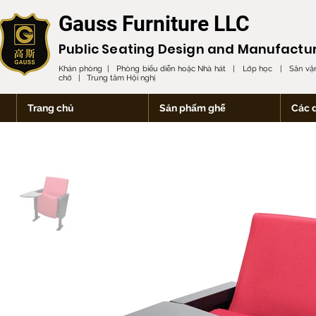
Gauss Furniture LLC
Public Seating Design and
Manufactu
Khán phòng | Phòng biểu diễn hoặc Nhà hát | Lớp học | Sân vận
chờ | Trung tâm Hội nghị
Trang chủ
Sản phẩm ghế
Các 