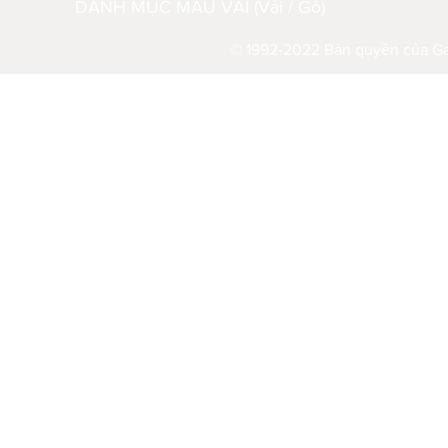
DANH MỤC MẪU VẢI (Vải / Gỗ)
© 1992-2022 Bản quyền của Gau