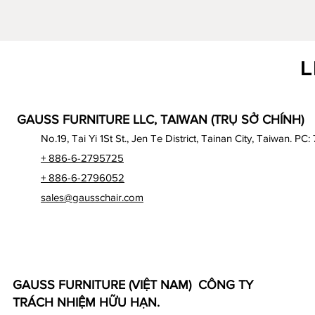
L
GAUSS FURNITURE LLC, TAIWAN (TRỤ SỞ CHÍNH)
No.19, Tai Yi 1St St., Jen Te District, Tainan City, Taiwan. PC:
+ 886-6-2795725
+ 886-6-2796052
sales@gausschair.com
GAUSS FURNITURE (VIỆT NAM) CÔNG TY
TRÁCH NHIỆM HỮU HẠN.