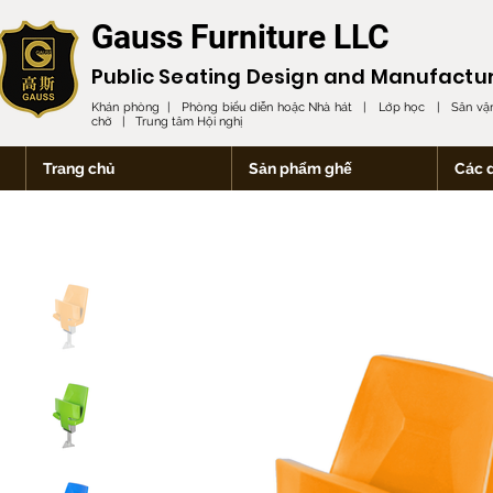
Gauss Furniture LLC
Public Seating Design and
Manufactu
Khán phòng | Phòng biểu diễn hoặc Nhà hát | Lớp học | Sân vận
chờ | Trung tâm Hội nghị
Trang chủ
Sản phẩm ghế
Các 