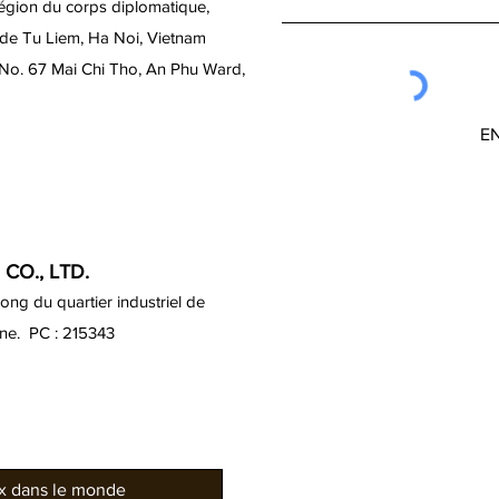
région du corps diplomatique,
 de Tu Liem, Ha Noi, Vietnam
 No. 67 Mai Chi Tho, An Phu Ward,
E
CO., LTD.
ng du quartier industriel de
ine. PC : 215343
ux dans le monde