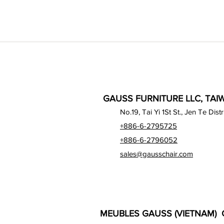
GAUSS FURNITURE LLC, TAIW
No.19, Tai Yi 1St St., Jen Te Dist
+886-6-2795725
+886-6-2796052
sales@gausschair.com
MEUBLES GAUSS (VIETNAM) C