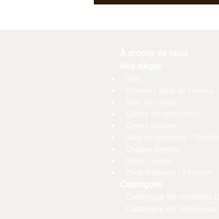
À propos de nous
Nos sièges
Salle
Cinéma / Salle de cinéma
Salle de classe
Centre de conférence
Centre culturel
Salle de spectacle / Théâtr
Chaises simples
Stade / Arène
Zone d'attente / Aéroport
Catalogues
Catalogue de modèles d
Catalogue de matériaux (