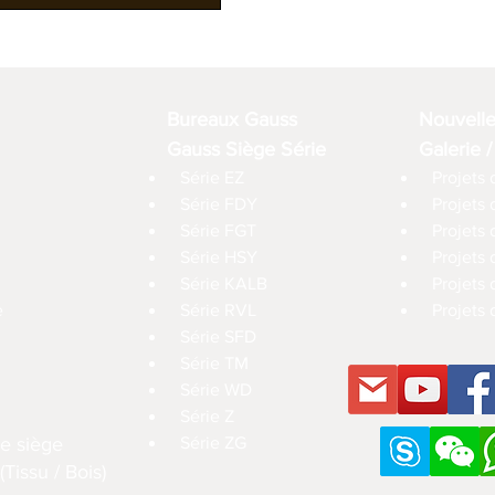
Bureaux Gauss
Nouvell
Gauss Siège Série
Galerie /
Série EZ
Projets 
Série FDY
Projets
Série FGT
Projets 
Série HSY
Projets
Série KALB
Projets 
e
Série RVL
Projets 
Série SFD
Série TM
Série WD
Série Z
e siège
Série ZG
Tissu / Bois)