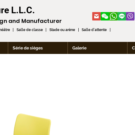
re L.L.C.
ign and
Manufacturer
théâtre | Salle de classe | Stade ou arène | Salle d'attente |
Série de sièges
Galerie
C