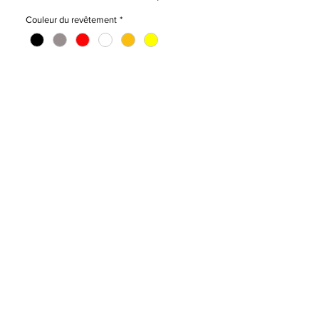
rayures sur la surface du sol. Il est conçu
Couleur du revêtement
*
de manière ergonomique pour maintenir la
bonne posture assise. Facile à entretenir et
peu encombrant.