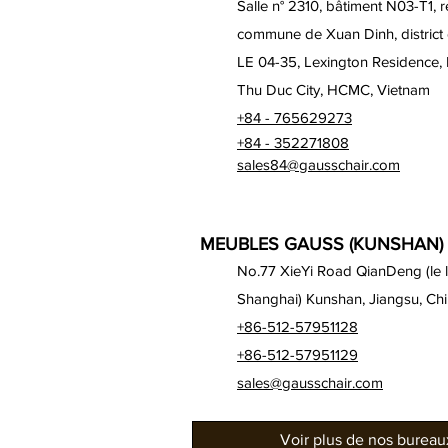
Salle n° 2310, bâtiment N03-T1, 
commune de Xuan Dinh, district
LE 04-35, Lexington Residence,
Thu Duc City, HCMC, Vietnam
+84 - 765629273
+84 - 352271808
sales84@gausschair.com
MEUBLES GAUSS (KUNSHAN) 
No.77 XieYi Road QianDeng (le lo
Shanghai) Kunshan, Jiangsu, Ch
+86-512-57951128
+86-512-57951129
sales@gausschair.com
Voir plus de nos burea