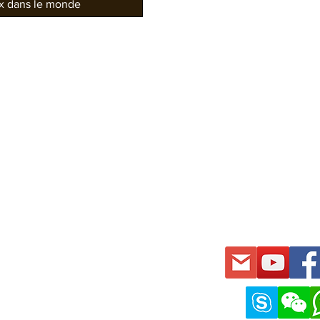
ux dans le monde
Bureaux Gauss
Nouvell
Gauss Siège Série
Galerie /
Série EZ
Projets 
Série FDY
Projets
Série FGT
Projets 
Série HSY
Projets
Série KALB
Projets 
e
Série RVL
Projets 
Série SFD
Série TM
Série WD
Série Z
e siège
Série ZG
Tissu / Bois)