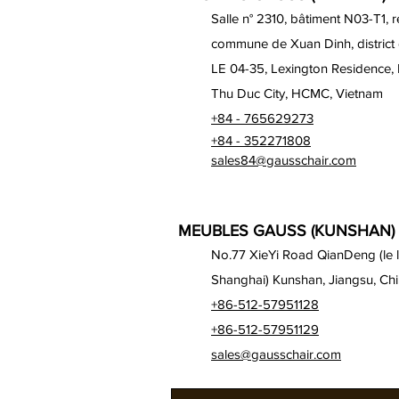
Salle n° 2310, bâtiment N03-T1, 
commune de Xuan Dinh, district
LE 04-35, Lexington Residence,
Thu Duc City, HCMC, Vietnam
+84 - 765629273
+84 - 352271808
sales84@gausschair.com
MEUBLES GAUSS (KUNSHAN) 
No.77 XieYi Road QianDeng (le lo
Shanghai) Kunshan, Jiangsu, Ch
+86-512-57951128
+86-512-57951129
sales@gausschair.com