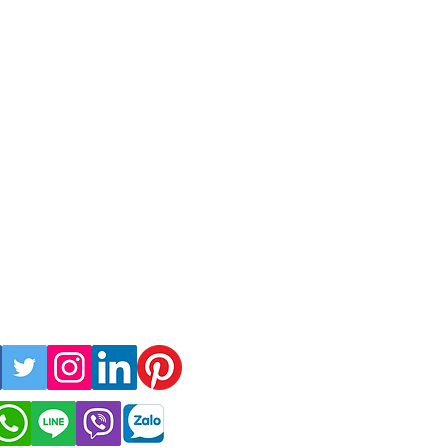
es et Evènements
 Portefeuille
d'auditorium / de théâtre
 de cinéma / cinéma
de classe / scolaire
 de centre de conférence
de stade / aréna
de zone d'attente / aéroport