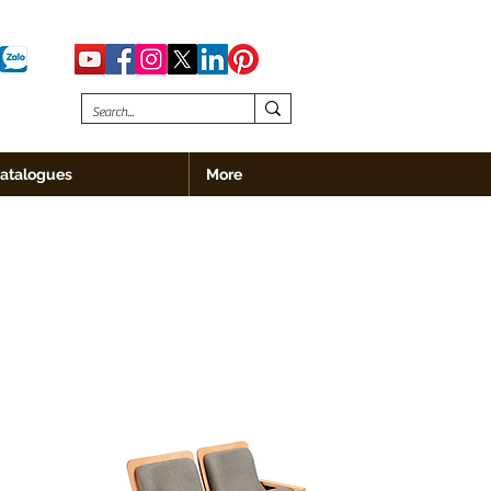
atalogues
More