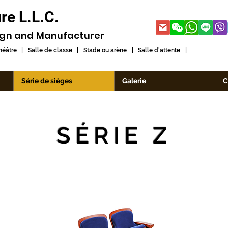
re L.L.C.
ign and
Manufacturer
théâtre | Salle de classe | Stade ou arène | Salle d'attente |
Série de sièges
Galerie
C
SÉRIE Z