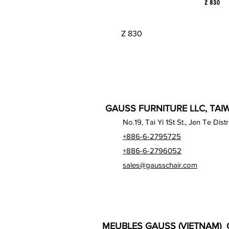
Aperçu rapide
Z 830
GAUSS FURNITURE LLC, TAIW
No.19, Tai Yi 1St St., Jen Te Dist
+886-6-2795725
+886-6-2796052
sales@gausschair.com
MEUBLES GAUSS (VIETNAM) C