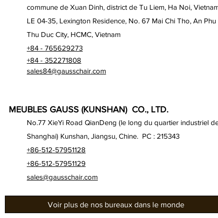
commune de Xuan Dinh, district de Tu Liem, Ha Noi, Vietna
LE 04-35, Lexington Residence, No. 67 Mai Chi Tho, An Phu
Thu Duc City, HCMC, Vietnam
+84 - 765629273
+84 - 352271808
sales84@gausschair.com
MEUBLES GAUSS (KUNSHAN) CO., LTD.
No.77 XieYi Road QianDeng (le long du quartier industriel d
Shanghai) Kunshan, Jiangsu, Chine. PC : 215343
+86-512-57951128
+86-512-57951129
sales@gausschair.com
Voir plus de nos bureaux dans le monde