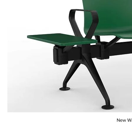
New Wai