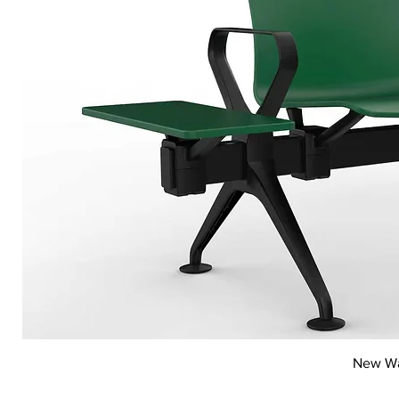
New Wai