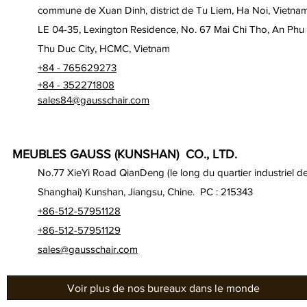
commune de Xuan Dinh, district de Tu Liem, Ha Noi, Vietna
LE 04-35, Lexington Residence, No. 67 Mai Chi Tho, An Phu
Thu Duc City, HCMC, Vietnam
+84 - 765629273
+84 - 352271808
sales84@gausschair.com
MEUBLES GAUSS (KUNSHAN) CO., LTD.
No.77 XieYi Road QianDeng (le long du quartier industriel d
Shanghai) Kunshan, Jiangsu, Chine. PC : 215343
+86-512-57951128
+86-512-57951129
sales@gausschair.com
Voir plus de nos bureaux dans le monde