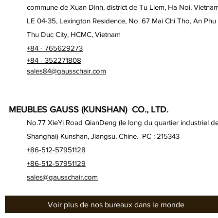
commune de Xuan Dinh, district de Tu Liem, Ha Noi, Vietna
LE 04-35, Lexington Residence, No. 67 Mai Chi Tho, An Phu
Thu Duc City, HCMC, Vietnam
+84 - 765629273
+84 - 352271808
sales84@gausschair.com
MEUBLES GAUSS (KUNSHAN) CO., LTD.
No.77 XieYi Road QianDeng (le long du quartier industriel d
Shanghai) Kunshan, Jiangsu, Chine. PC : 215343
+86-512-57951128
+86-512-57951129
sales@gausschair.com
Voir plus de nos bureaux dans le monde