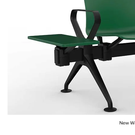
New Wai