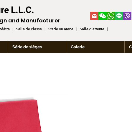
re L.L.C.
ign and
Manufacturer
théâtre | Salle de classe | Stade ou arène | Salle d'attente |
Série de sièges
Galerie
C