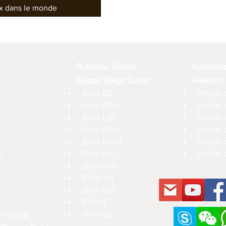
ux dans le monde
Bureaux Gauss
Nouvell
Gauss Siège Série
Galerie /
Série EZ
Projets 
Série FDY
Projets
Série FGT
Projets 
Série HSY
Projets
Série KALB
Projets 
e
Série RVL
Projets 
Série SFD
Série TM
Série WD
Série Z
e siège
Série ZG