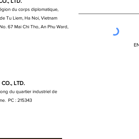
O., LTD.
région du corps diplomatique,
 de Tu Liem, Ha Noi, Vietnam
 No. 67 Mai Chi Tho, An Phu Ward,
E
CO., LTD.
ng du quartier industriel de
ine. PC : 215343