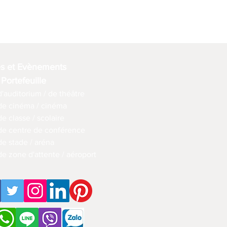
es et Evènements
 Portefeuille
d'auditorium / de théâtre
 de cinéma / cinéma
de classe / scolaire
 de centre de conférence
de stade / aréna
de zone d'attente / aéroport