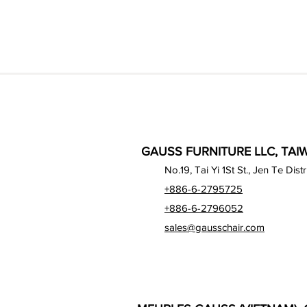
GAUSS FURNITURE LLC, TAIW
No.19, Tai Yi 1St St., Jen Te Dist
+886-6-2795725
+886-6-2796052
sales@gausschair.com