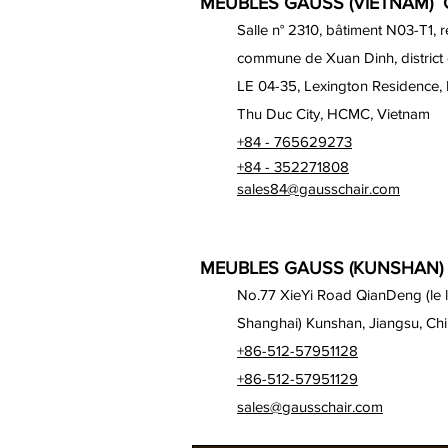
MEUBLES GAUSS (VIETNAM) C
Salle n° 2310, bâtiment N03-T1, 
commune de Xuan Dinh, district
LE 04-35, Lexington Residence,
Thu Duc City, HCMC, Vietnam
+84 - 765629273
+84 - 352271808
sales84@gausschair.com
MEUBLES GAUSS (KUNSHAN) 
No.77 XieYi Road QianDeng (le lo
Shanghai) Kunshan, Jiangsu, Ch
+86-512-57951128
+86-512-57951129
sales@gausschair.com