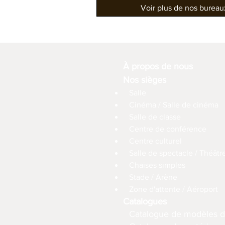
Voir plus de nos burea
À propos de nous
Nos sièges
Salle
Cinéma / Salle de cinéma
Salle de classe
Centre de conférence
Centre culturel
Salle de spectacle / Théâtr
Chaises simples
Stade / Arène
Zone d'attente / Aéroport
Catalogues
Catalogue de modèles d