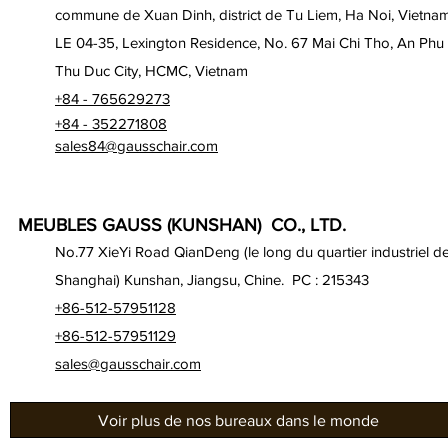
commune de Xuan Dinh, district de Tu Liem, Ha Noi, Vietna
LE 04-35, Lexington Residence, No. 67 Mai Chi Tho, An Phu
Thu Duc City, HCMC, Vietnam
+84 - 765629273
+84 - 352271808
sales84@gausschair.com
MEUBLES GAUSS (KUNSHAN) CO., LTD.
No.77 XieYi Road QianDeng (le long du quartier industriel d
Shanghai) Kunshan, Jiangsu, Chine. PC : 215343
+86-512-57951128
+86-512-57951129
sales@gausschair.com
Voir plus de nos bureaux dans le monde