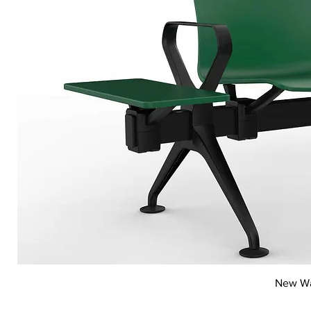
New Wai