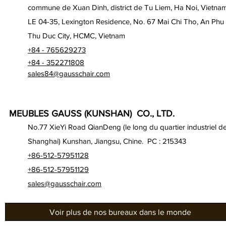
commune de Xuan Dinh, district de Tu Liem, Ha Noi, Vietna
LE 04-35, Lexington Residence, No. 67 Mai Chi Tho, An Phu
Thu Duc City, HCMC, Vietnam
+84 - 765629273
+84 - 352271808
sales84@gausschair.com
MEUBLES GAUSS (KUNSHAN) CO., LTD.
No.77 XieYi Road QianDeng (le long du quartier industriel d
Shanghai) Kunshan, Jiangsu, Chine. PC : 215343
+86-512-57951128
+86-512-57951129
sales@gausschair.com
Voir plus de nos bureaux dans le monde