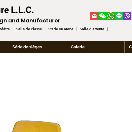
re L.L.C.
ign and
Manufacturer
théâtre | Salle de classe | Stade ou arène | Salle d'attente |
Série de sièges
Galerie
C