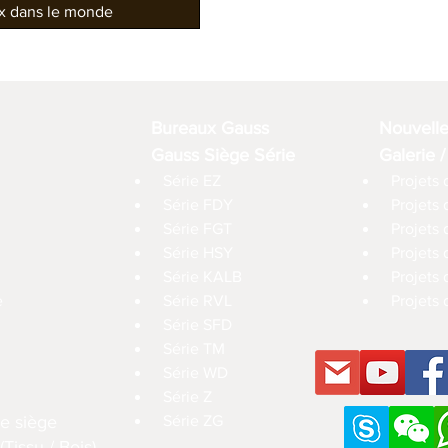
ux dans le monde
Bureaux Gauss
Nouvell
Gauss Siège Série
Galerie /
Série EZ
Projets 
Série FDY
Projets
Série FGT
Projets 
Série HSY
Projets
Série KALB
Projets 
e
Série RVL
Projets 
Série SFD
Série TM
Série WD
Série Z
e siège
Série ZG
Tissu / Bois)