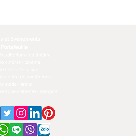
es et Evènements
 Portefeuille
d'auditorium / de théâtre
 de cinéma / cinéma
de classe / scolaire
 de centre de conférence
de stade / aréna
de zone d'attente / aéroport