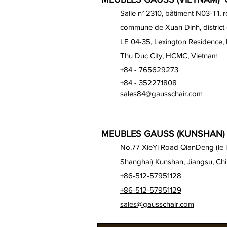
Salle n° 2310, bâtiment N03-T1, 
commune de Xuan Dinh, district
LE 04-35, Lexington Residence,
Thu Duc City, HCMC, Vietnam
+84 - 765629273
+84 - 352271808
sales84@gausschair.com
MEUBLES GAUSS (KUNSHAN) 
No.77 XieYi Road QianDeng (le lo
Shanghai) Kunshan, Jiangsu, Ch
+86-512-57951128
+86-512-57951129
sales@gausschair.com