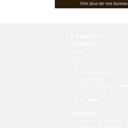
Voir plus de nos burea
À propos de nous
Nos sièges
Salle
Cinéma / Salle de cinéma
Salle de classe
Centre de conférence
Centre culturel
Salle de spectacle / Théâtr
Chaises simples
Stade / Arène
Zone d'attente / Aéroport
Catalogues
Catalogue de modèles d
Catalogue de matériaux (