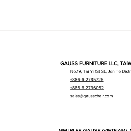
GAUSS FURNITURE LLC, TAIW
No.19, Tai Yi 1St St., Jen Te Dist
+886-6-2795725
+886-6-2796052
sales@gausschair.com
MEUBLES GAUSS (VIETNAM) C