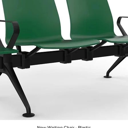
Aperçu rapide
New Waiting Chair - Plastic