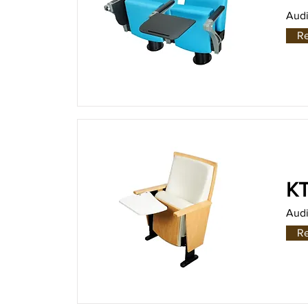
Audi
R
KT
Audi
R