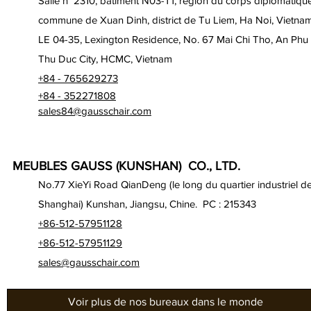
Salle n° 2310, bâtiment N03-T1, région du corps diplomatique
commune de Xuan Dinh, district de Tu Liem, Ha Noi, Vietna
LE 04-35, Lexington Residence, No. 67 Mai Chi Tho, An Phu
Thu Duc City, HCMC, Vietnam
+84 - 765629273
+84 - 352271808
sales84@gausschair.com
MEUBLES GAUSS (KUNSHAN) CO., LTD.
No.77 XieYi Road QianDeng (le long du quartier industriel d
Shanghai) Kunshan, Jiangsu, Chine. PC : 215343
+86-512-57951128
+86-512-57951129
sales@gausschair.com
Voir plus de nos bureaux dans le monde