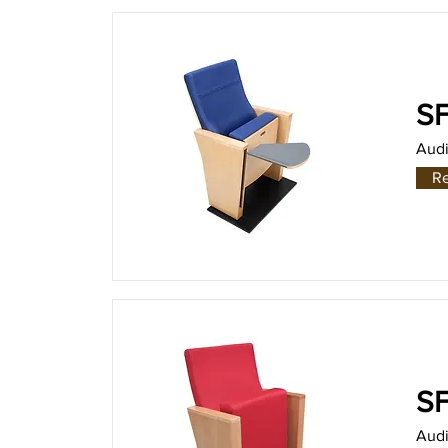
SF
Audi
R
SF
Audi