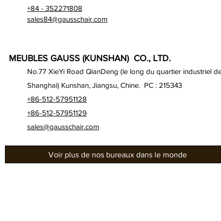
+84 - 352271808
sales84@gausschair.com
MEUBLES GAUSS (KUNSHAN) CO., LTD.
No.77 XieYi Road QianDeng (le long du quartier industriel d
Shanghai) Kunshan, Jiangsu, Chine. PC : 215343
+86-512-57951128
+86-512-57951129
sales@gausschair.com
Voir plus de nos bureaux dans le monde
À propos de nous
Bur