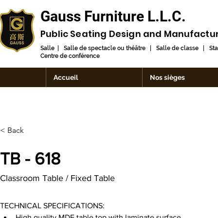
Gauss Furniture L.L.C.
Public Seating Design and
Manufactu
Salle | Salle de spectacle ou théâtre | Salle de classe | St
Centre de conférence
Accueil
Nos sièges
< Back
TB - 618
Classroom Table / Fixed Table
TECHNICAL SPECIFICATIONS:
High quality MDF table top with laminate surface.