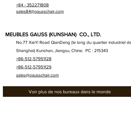
+84 - 352271808
sales84@gausschair.com
MEUBLES GAUSS (KUNSHAN) CO., LTD.
No.77 XieYi Road QianDeng (le long du quartier industriel d
Shanghai) Kunshan, Jiangsu, Chine. PC : 215343
+86-512-57951128
+86-512-57951129
sales@gausschair.com
Voir plus de nos bureaux dans le monde
À propos de nous
Bur