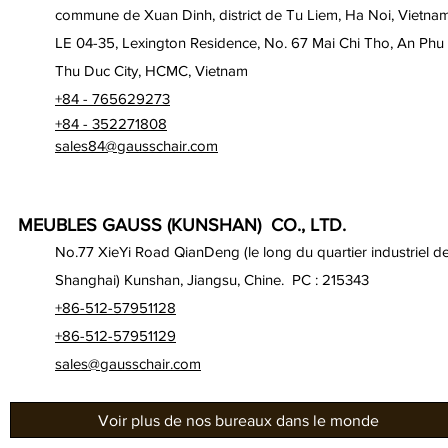
commune de Xuan Dinh, district de Tu Liem, Ha Noi, Vietna
LE 04-35, Lexington Residence, No. 67 Mai Chi Tho, An Phu
Thu Duc City, HCMC, Vietnam
+84 - 765629273
+84 - 352271808
sales84@gausschair.com
MEUBLES GAUSS (KUNSHAN) CO., LTD.
No.77 XieYi Road QianDeng (le long du quartier industriel d
Shanghai) Kunshan, Jiangsu, Chine. PC : 215343
+86-512-57951128
+86-512-57951129
sales@gausschair.com
Voir plus de nos bureaux dans le monde