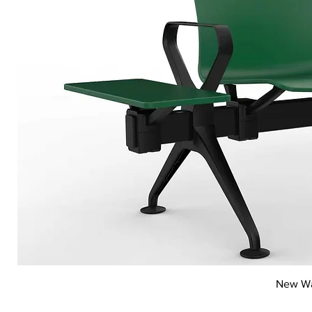
New Wai