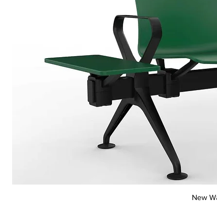
New Wai