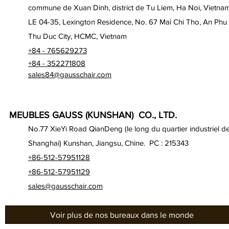
commune de Xuan Dinh, district de Tu Liem, Ha Noi, Vietna
LE 04-35, Lexington Residence, No. 67 Mai Chi Tho, An Phu
Thu Duc City, HCMC, Vietnam
+84 - 765629273
+84 - 352271808
sales84@gausschair.com
MEUBLES GAUSS (KUNSHAN) CO., LTD.
No.77 XieYi Road QianDeng (le long du quartier industriel d
Shanghai) Kunshan, Jiangsu, Chine. PC : 215343
+86-512-57951128
+86-512-57951129
sales@gausschair.com
Voir plus de nos bureaux dans le monde