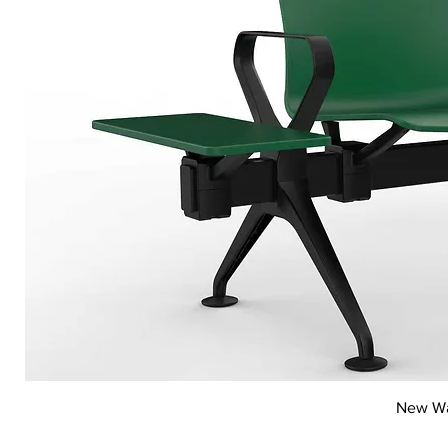
New Wai