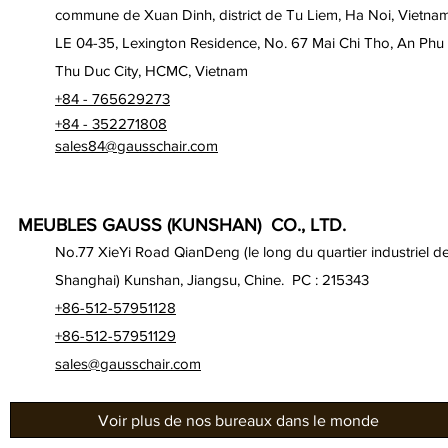
commune de Xuan Dinh, district de Tu Liem, Ha Noi, Vietna
LE 04-35, Lexington Residence, No. 67 Mai Chi Tho, An Phu
Thu Duc City, HCMC, Vietnam
+84 - 765629273
+84 - 352271808
sales84@gausschair.com
MEUBLES GAUSS (KUNSHAN) CO., LTD.
No.77 XieYi Road QianDeng (le long du quartier industriel d
Shanghai) Kunshan, Jiangsu, Chine. PC : 215343
+86-512-57951128
+86-512-57951129
sales@gausschair.com
Voir plus de nos bureaux dans le monde