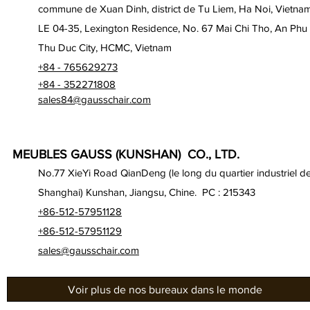
commune de Xuan Dinh, district de Tu Liem, Ha Noi, Vietna
LE 04-35, Lexington Residence, No. 67 Mai Chi Tho, An Phu
Thu Duc City, HCMC, Vietnam
+84 - 765629273
+84 - 352271808
sales84@gausschair.com
MEUBLES GAUSS (KUNSHAN) CO., LTD.
No.77 XieYi Road QianDeng (le long du quartier industriel d
Shanghai) Kunshan, Jiangsu, Chine. PC : 215343
+86-512-57951128
+86-512-57951129
sales@gausschair.com
Voir plus de nos bureaux dans le monde