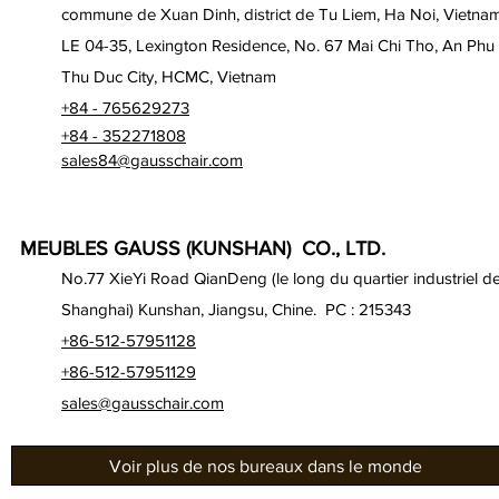
commune de Xuan Dinh, district de Tu Liem, Ha Noi, Vietna
LE 04-35, Lexington Residence, No. 67 Mai Chi Tho, An Phu
Thu Duc City, HCMC, Vietnam
+84 - 765629273
+84 - 352271808
sales84@gausschair.com
MEUBLES GAUSS (KUNSHAN) CO., LTD.
No.77 XieYi Road QianDeng (le long du quartier industriel d
Shanghai) Kunshan, Jiangsu, Chine. PC : 215343
+86-512-57951128
+86-512-57951129
sales@gausschair.com
Voir plus de nos bureaux dans le monde