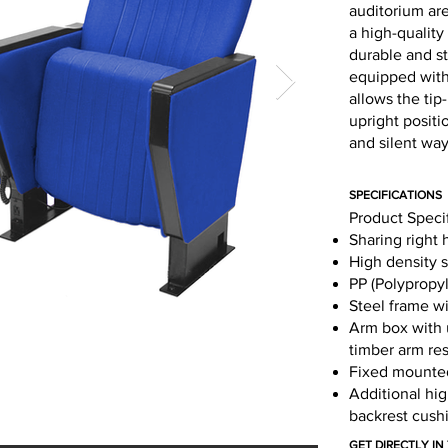
auditorium are
a high-qualit
durable and sty
equipped with
allows the tip-
upright positi
and silent way
SPECIFICATIONS
Product Speci
Sharing right 
High density 
PP (Polypropyl
Steel frame wi
Arm box with 
timber arm res
Fixed mounted
Additional hig
backrest cush
GET DIRECTLY I