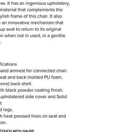
as. It has an ingenious upholstery,
y material that complements the
lish frame of this chair. It also
 an innovative mechanism that
up seat to return to its original
on when not in used, in a gentlle
.
fications
hand armrest for connected chair.
seat and back molded PU foam.
ene) back shell.
th black powder coating finish.
upholstered side cover and Solid
t
 legs.
h heat pressed lines on seat and
ion.
N TOUCH WITH GAUSS