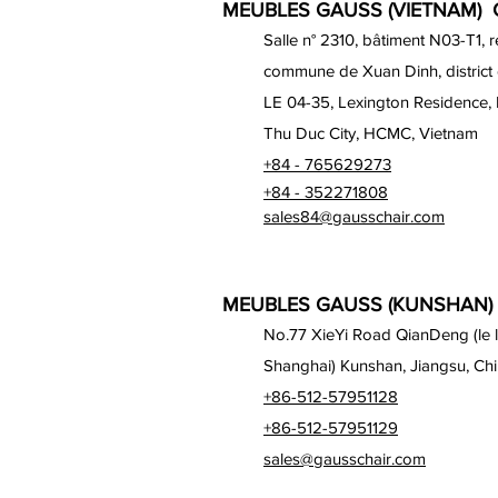
MEUBLES GAUSS (VIETNAM) C
Salle n° 2310, bâtiment N03-T1, 
commune de Xuan Dinh, district
LE 04-35, Lexington Residence,
Thu Duc City, HCMC, Vietnam
+84 - 765629273
+84 - 352271808
sales84@gausschair.com
MEUBLES GAUSS (KUNSHAN) 
No.77 XieYi Road QianDeng (le lo
Shanghai) Kunshan, Jiangsu, Ch
+86-512-57951128
+86-512-57951129
sales@gausschair.com