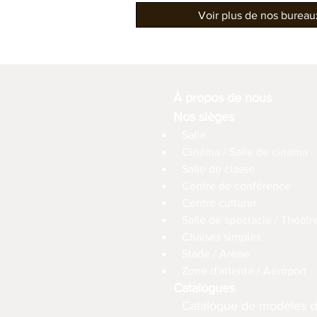
Voir plus de nos burea
À propos de nous
Nos sièges
Salle
Cinéma / Salle de cinéma
Salle de classe
Centre de conférence
Centre culturel
Salle de spectacle / Théâtr
Chaises simples
Stade / Arène
Zone d'attente / Aéroport
Catalogues
Catalogue de modèles d