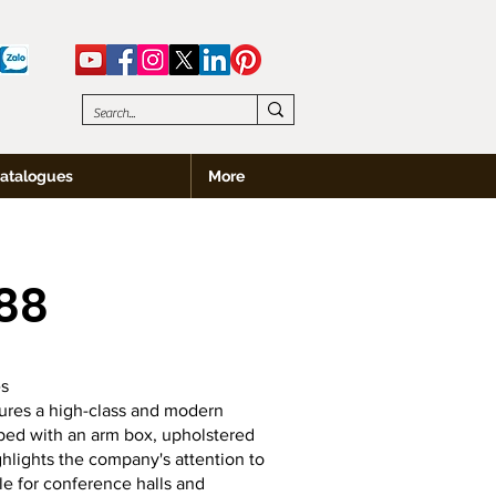
atalogues
More
88
es
ures a high-class and modern
ped with an arm box, upholstered
ighlights the company's attention to
ble for conference halls and