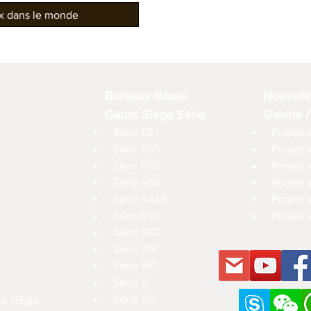
ux dans le monde
Bureaux Gauss
Nouvell
Gauss Siège Série
Galerie /
Série EZ
Projets 
Série FDY
Projets
Série FGT
Projets 
Série HSY
Projets
Série KALB
Projets 
e
Série RVL
Projets 
Série SFD
Série TM
Série WD
Série Z
e siège
Série ZG