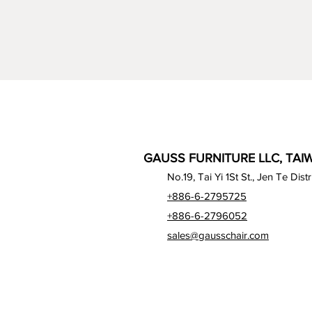
GAUSS FURNITURE LLC, TAIW
No.19, Tai Yi 1St St., Jen Te Dist
+886-6-2795725
+886-6-2796052
sales@gausschair.com