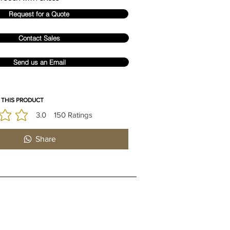
Request for a Quote
Contact Sales
Send us an Email
 THIS PRODUCT
3.0
150
Ratings
 est 3 sur 5, d'après 150 votes, Ratings
Share