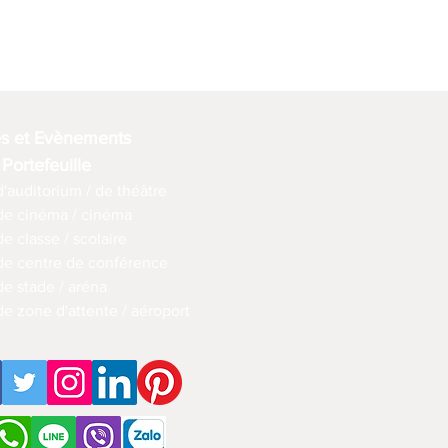
es et Evènements
 Portefeuille
d'auditorium / de théâtre
 de cinéma / cinéma
de classe / scolaire
 de centre de conférence
de stade / aréna
de zone d'attente / aéroport