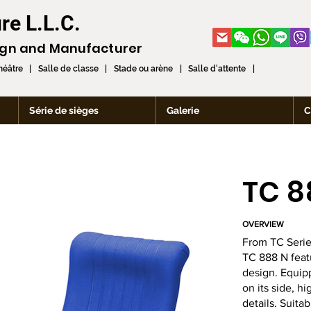
re L.L.C.
ign and
Manufacturer
théâtre | Salle de classe | Stade ou arène | Salle d'attente |
Série de sièges
Galerie
C
TC 8
OVERVIEW
From TC Seri
TC 888 N feat
design. Equip
on its side, h
details. Suita