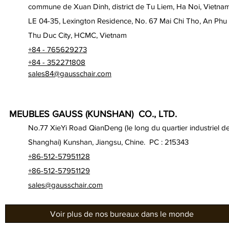
commune de Xuan Dinh, district de Tu Liem, Ha Noi, Vietna
LE 04-35, Lexington Residence, No. 67 Mai Chi Tho, An Phu
Thu Duc City, HCMC, Vietnam
+84 - 765629273
+84 - 352271808
sales84@gausschair.com
MEUBLES GAUSS (KUNSHAN) CO., LTD.
No.77 XieYi Road QianDeng (le long du quartier industriel d
Shanghai) Kunshan, Jiangsu, Chine. PC : 215343
+86-512-57951128
+86-512-57951129
sales@gausschair.com
Voir plus de nos bureaux dans le monde