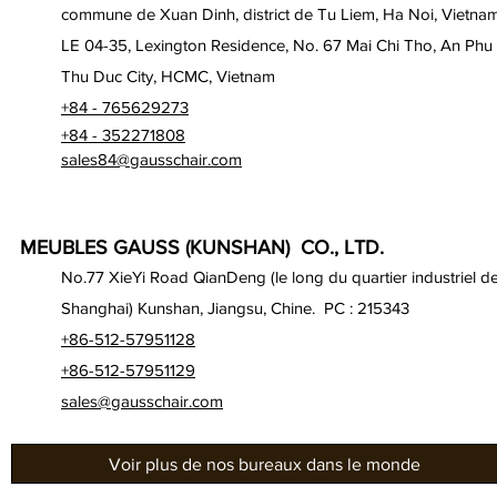
commune de Xuan Dinh, district de Tu Liem, Ha Noi, Vietna
LE 04-35, Lexington Residence, No. 67 Mai Chi Tho, An Phu
Thu Duc City, HCMC, Vietnam
+84 - 765629273
+84 - 352271808
sales84@gausschair.com
MEUBLES GAUSS (KUNSHAN) CO., LTD.
No.77 XieYi Road QianDeng (le long du quartier industriel d
Shanghai) Kunshan, Jiangsu, Chine. PC : 215343
+86-512-57951128
+86-512-57951129
sales@gausschair.com
Voir plus de nos bureaux dans le monde