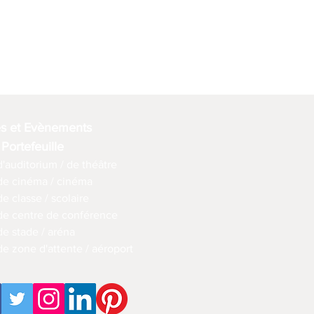
es et Evènements
 Portefeuille
d'auditorium / de théâtre
 de cinéma / cinéma
de classe / scolaire
 de centre de conférence
de stade / aréna
de zone d'attente / aéroport