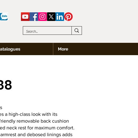
atalogues
More
88
s
s a high-class look with its
riendly removable back cushion
d neck rest for maximum comfort.
d armrest and debosed linings adds