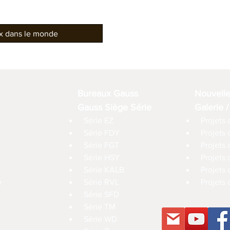
ux dans le monde
Bureaux Gauss
Nouvell
Gauss Siège Série
Galerie /
Série EZ
Projets 
Série FDY
Projets
Série FGT
Projets 
Série HSY
Projets
Série KALB
Projets 
e
Série RVL
Projets 
Série SFD
Série TM
Série WD