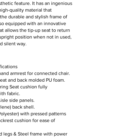
sthetic feature. It has an ingenious
high-quality material that
he durable and stylish frame of
 also equipped with an innovative
 allows the tip-up seat to return
l upright position when not in used,
nd silent way.
fications
hand armrest for connected chair.
seat and back molded PU foam.
ing Seat cushion fully
th fabric.
sle side panels.
lene) back shell.
olyester) with pressed patterns
krest cushion for ease of
 legs & Steel frame with power