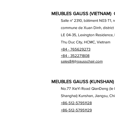
MEUBLES GAUSS (VIETNAM) C
Salle n° 2310, bâtiment N03-T1, 
commune de Xuan Dinh, district
LE 04-35, Lexington Residence,
Thu Duc City, HCMC, Vietnam
+84 - 765629273
+84 - 352271808
sales84@gausschair.com
MEUBLES GAUSS (KUNSHAN) 
No.77 XieYi Road QianDeng (le lo
Shanghai) Kunshan, Jiangsu, Ch
+86-512-57951128
+86-512-57951129