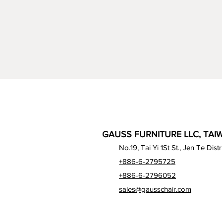
GAUSS FURNITURE LLC, TAIW
No.19, Tai Yi 1St St., Jen Te Dist
+886-6-2795725
+886-6-2796052
sales@gausschair.com