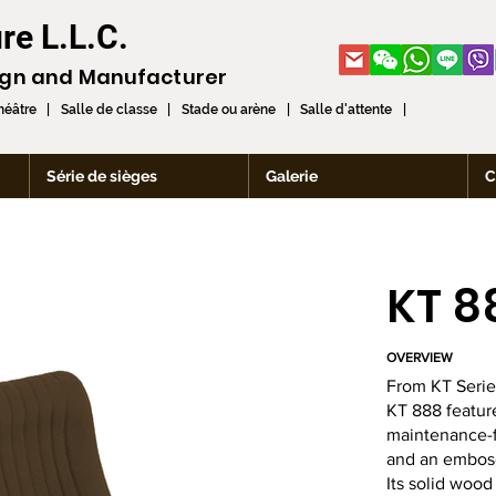
re L.L.C.
ign and
Manufacturer
théâtre | Salle de classe | Stade ou arène | Salle d'attente |
Série de sièges
Galerie
C
KT 8
OVERVIEW
From KT Serie
KT 888 feature
maintenance-f
and an embose
Its solid woo