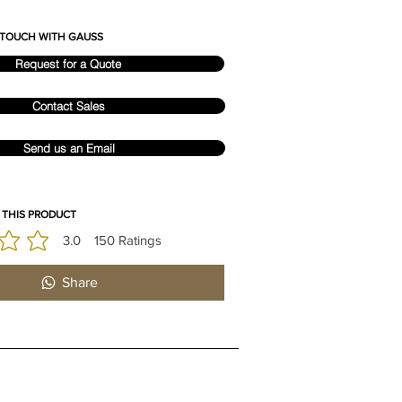
N TOUCH WITH GAUSS
Request for a Quote
Contact Sales
Send us an Email
 THIS PRODUCT
3.0
150
Ratings
 est 3 sur 5, d'après 150 votes, Ratings
Share