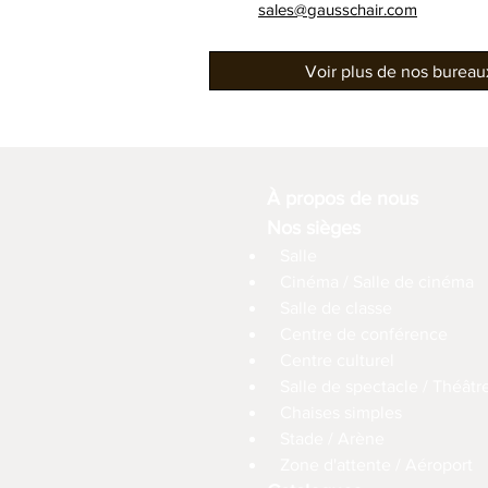
sales@gausschair.com
Voir plus de nos burea
À propos de nous
Nos sièges
Salle
Cinéma / Salle de cinéma
Salle de classe
Centre de conférence
Centre culturel
Salle de spectacle / Théâtr
Chaises simples
Stade / Arène
Zone d'attente / Aéroport