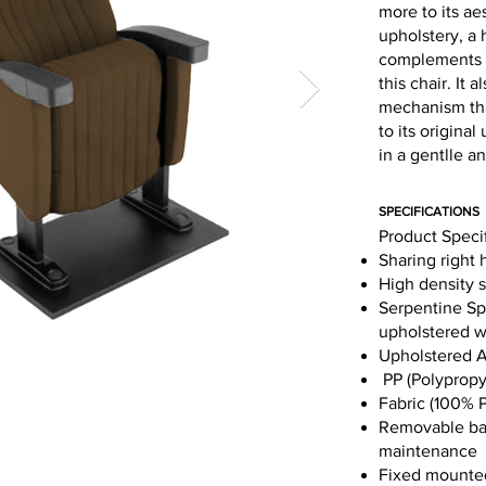
more to its ae
upholstery, a 
complements t
this chair. It
mechanism that
to its origina
in a gentlle a
SPECIFICATIONS
Product Speci
Sharing right 
High density 
Serpentine Spr
upholstered wi
Upholstered Ai
PP (Polypropy
Fabric (100% P
Removable bac
maintenance
Fixed mounted