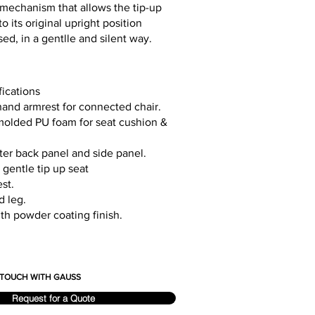
 mechanism that allows the tip-up
to its original upright position
ed, in a gentlle and silent way.
fications
hand armrest for connected chair.
molded PU foam for seat cushion &
ter back panel and side panel.
 gentle tip up seat
st.
 leg.
th powder coating finish.
N TOUCH WITH GAUSS
Request for a Quote