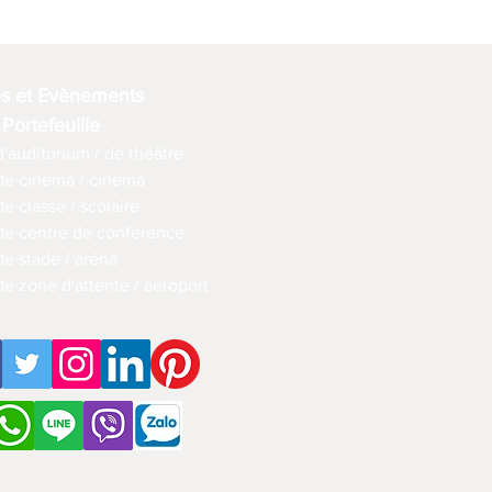
es et Evènements
 Portefeuille
d'auditorium / de théâtre
 de cinéma / cinéma
de classe / scolaire
 de centre de conférence
de stade / aréna
de zone d'attente / aéroport