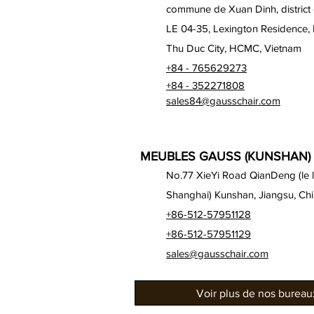
commune de Xuan Dinh, district
LE 04-35, Lexington Residence,
Thu Duc City, HCMC, Vietnam
+84 - 765629273
+84 - 352271808
sales84@gausschair.com
MEUBLES GAUSS (KUNSHAN) 
No.77 XieYi Road QianDeng (le lo
Shanghai) Kunshan, Jiangsu, Ch
+86-512-57951128
+86-512-57951129
sales@gausschair.com
Voir plus de nos burea