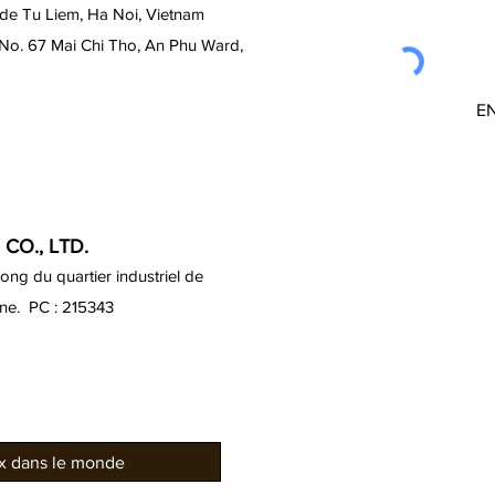
 de Tu Liem, Ha Noi, Vietnam
 No. 67 Mai Chi Tho, An Phu Ward,
E
CO., LTD.
ng du quartier industriel de
ine. PC : 215343
ux dans le monde