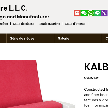
re L.L.C.
ign and
Manufacturer
théâtre | Salle de classe | Stade ou arène | Salle d'attente |
Série de sièges
Galerie
C
KALB
OVERVIEW
Constructed f
and fiber boa
features a vib
foam for maxi