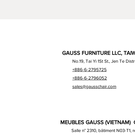
GAUSS FURNITURE LLC, TAIW
No.19, Tai Yi 1St St., Jen Te Dist
+886-6-2795725
+886-6-2796052
sales@gausschair.com
MEUBLES GAUSS (VIETNAM) C
Salle n° 2310, bâtiment N03-T1, 