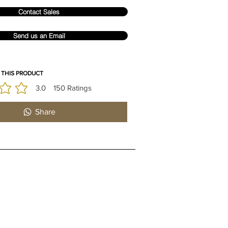
Contact Sales
Send us an Email
 THIS PRODUCT
3.0
150
Ratings
 est 3 sur 5, d'après 150 votes, Ratings
Share