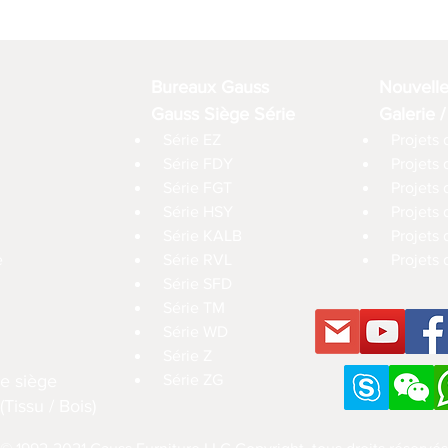
Bureaux Gauss
Nouvell
Gauss Siège Série
Galerie /
Série EZ
Projets 
Série FDY
Projets
Série FGT
Projets 
Série HSY
Projets
Série KALB
Projets 
e
Série RVL
Projets 
Série SFD
Série TM
Série WD
Série Z
e siège
Série ZG
Tissu / Bois)