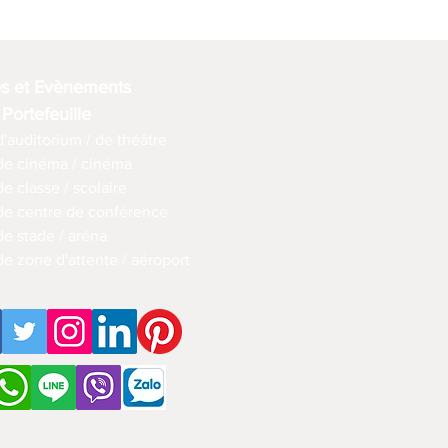
es et Evènements
 Portefeuille
d'auditorium / de théâtre
 de cinéma / cinéma
de classe / scolaire
 de centre de conférence
de stade / aréna
de zone d'attente / aéroport