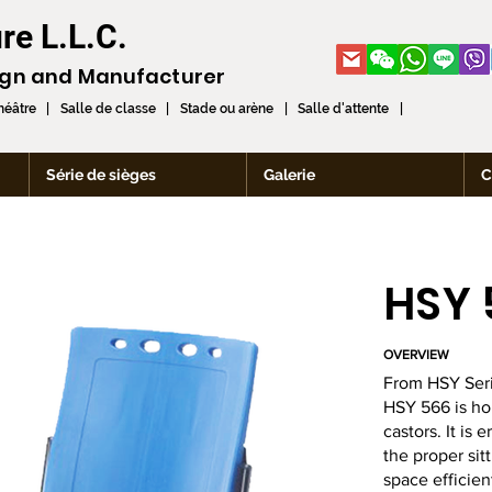
re L.L.C.
ign and
Manufacturer
théâtre | Salle de classe | Stade ou arène | Salle d'attente |
Série de sièges
Galerie
C
HSY 
OVERVIEW
From HSY Ser
HSY 566 is hor
castors. It is
the proper sit
space efficien