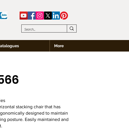
atalogues
More
566
ies
izontal stacking chair that has
 ergonomically designed to maintain
ting posture. Easily maintained and
t.