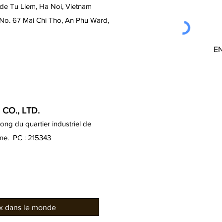
 de Tu Liem, Ha Noi, Vietnam
 No. 67 Mai Chi Tho, An Phu Ward,
E
CO., LTD.
ng du quartier industriel de
ine. PC : 215343
ux dans le monde