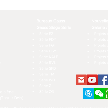
Bureaux Gauss
Nouvell
Gauss Siège Série
Galerie /
Série EZ
Projets 
Série FDY
Projets
Série FGT
Projets 
Série HSY
Projets
Série KALB
Projets 
e
Série RVL
Projets 
Série SFD
Série TM
Série WD
Série Z
e siège
Série ZG
Tissu / Bois)