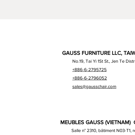
GAUSS FURNITURE LLC, TAIW
No.19, Tai Yi 1St St., Jen Te Dist
+886-6-2795725
+886-6-2796052
sales@gausschair.com
MEUBLES GAUSS (VIETNAM) C
Salle n° 2310, bâtiment N03-T1, 