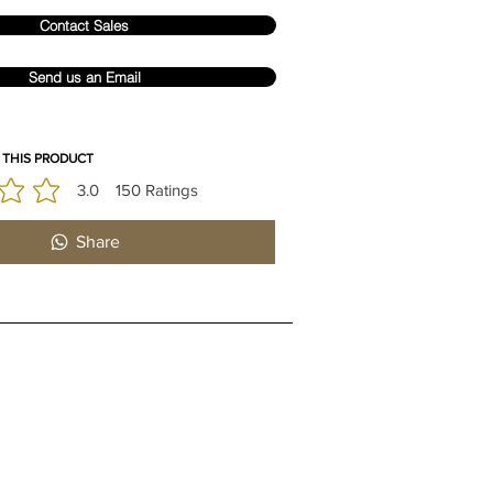
Contact Sales
Send us an Email
 THIS PRODUCT
3.0
150
Ratings
 est 3 sur 5, d'après 150 votes, Ratings
Share