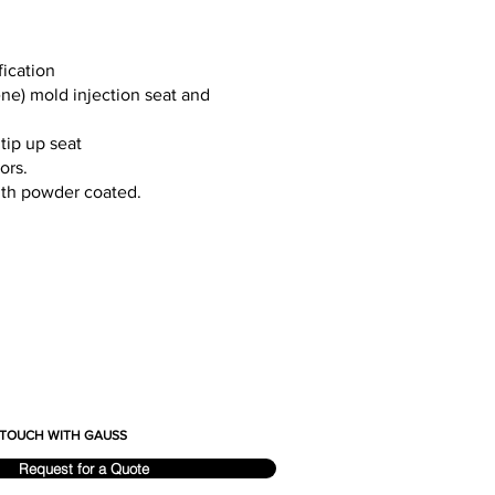
fication
ne) mold injection seat and
tip up seat
ors.
ith powder coated.
N TOUCH WITH GAUSS
Request for a Quote