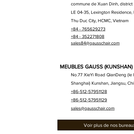
commune de Xuan Dinh, district
LE 04-35, Lexington Residence,
Thu Duc City, HCMC, Vietnam
+84 - 765629273
+84 - 352271808
sales84@gausschair.com
MEUBLES GAUSS (KUNSHAN) 
No.77 XieYi Road QianDeng (le lo
Shanghai) Kunshan, Jiangsu, Ch
+86-512-57951128
+86-512-57951129
sales@gausschair.com
Voir plus de nos burea