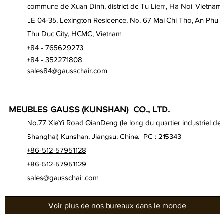
commune de Xuan Dinh, district de Tu Liem, Ha Noi, Vietna
LE 04-35, Lexington Residence, No. 67 Mai Chi Tho, An Phu
Thu Duc City, HCMC, Vietnam
+84 - 765629273
+84 - 352271808
sales84@gausschair.com
MEUBLES GAUSS (KUNSHAN) CO., LTD.
No.77 XieYi Road QianDeng (le long du quartier industriel d
Shanghai) Kunshan, Jiangsu, Chine. PC : 215343
+86-512-57951128
+86-512-57951129
sales@gausschair.com
Voir plus de nos bureaux dans le monde