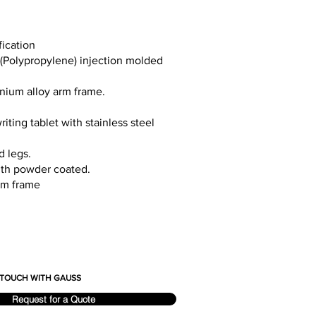
fication
(Polypropylene) injection molded
inium alloy arm frame.
iting tablet with stainless steel
 legs.
ith powder coated.
arm frame
N TOUCH WITH GAUSS
Request for a Quote