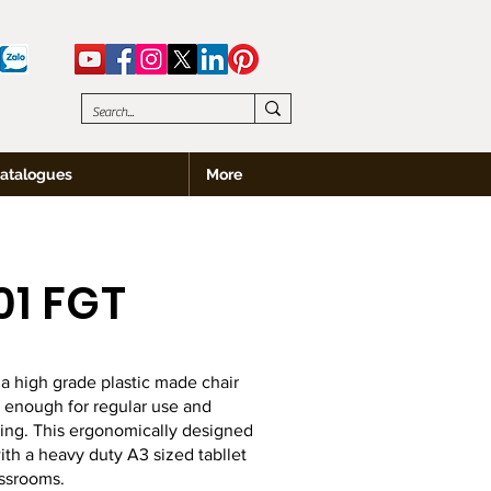
atalogues
More
01 FGT
a high grade plastic made chair
e enough for regular use and
king. This ergonomically designed
th a heavy duty A3 sized tabllet
assrooms.