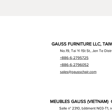
GAUSS FURNITURE LLC, TAIW
No.19, Tai Yi 1St St., Jen Te Dist
+886-6-2795725
+886-6-2796052
sales@gausschair.com
MEUBLES GAUSS (VIETNAM) C
Salle n° 2310, bâtiment N03-T1, 