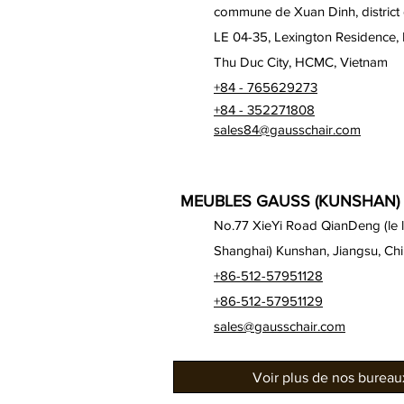
commune de Xuan Dinh, district
LE 04-35, Lexington Residence,
Thu Duc City, HCMC, Vietnam
+84 - 765629273
+84 - 352271808
sales84@gausschair.com
MEUBLES GAUSS (KUNSHAN) 
No.77 XieYi Road QianDeng (le lo
Shanghai) Kunshan, Jiangsu, Ch
+86-512-57951128
+86-512-57951129
sales@gausschair.com
Voir plus de nos burea