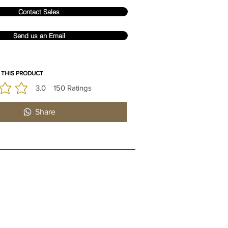
Contact Sales
Send us an Email
 THIS PRODUCT
3.0
150
Ratings
 est 3 sur 5, d'après 150 votes, Ratings
Share