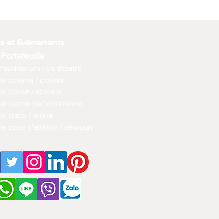
es et Evènements
 Portefeuille
d'auditorium / de théâtre
 de cinéma / cinéma
de classe / scolaire
 de centre de conférence
de stade / aréna
de zone d'attente / aéroport