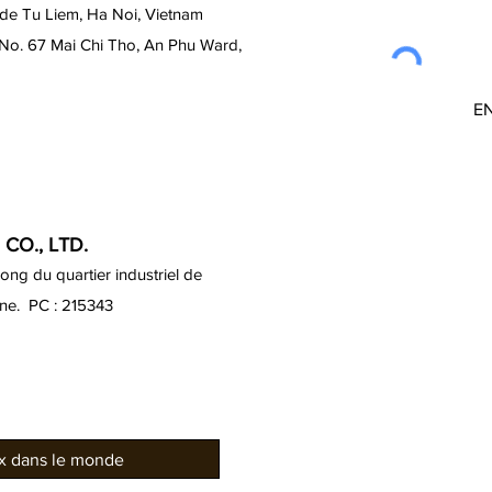
 de Tu Liem, Ha Noi, Vietnam
 No. 67 Mai Chi Tho, An Phu Ward,
E
CO., LTD.
ng du quartier industriel de
ine. PC : 215343
ux dans le monde