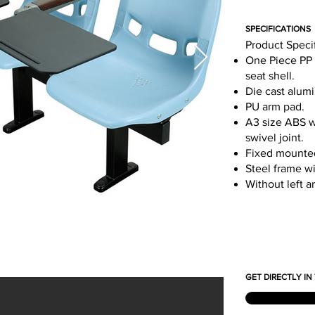
SPECIFICATIONS
Product Speci
One Piece PP 
seat shell.
Die cast alum
PU arm pad.
A3 size ABS wr
swivel joint.
Fixed mounted
Steel frame w
Without left 
GET DIRECTLY I