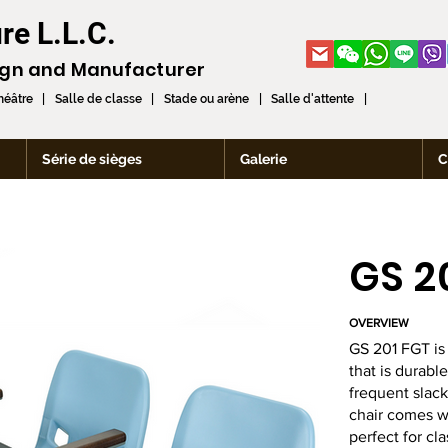
re L.L.C.
ign and
Manufacturer
théâtre | Salle de classe | Stade ou arène | Salle d'attente |
Série de sièges
Galerie
C
GS 2
OVERVIEW
GS 201 FGT is 
that is durabl
frequent slac
chair comes wi
perfect for cl