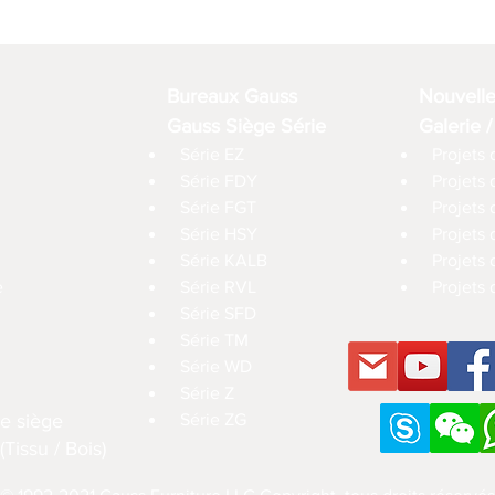
Bureaux Gauss
Nouvell
Gauss Siège Série
Galerie /
Série EZ
Projets 
Série FDY
Projets
Série FGT
Projets 
Série HSY
Projets
Série KALB
Projets 
e
Série RVL
Projets 
Série SFD
Série TM
Série WD
Série Z
e siège
Série ZG
Tissu / Bois)