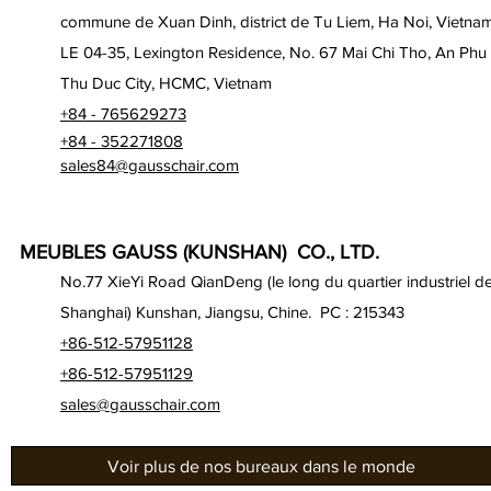
commune de Xuan Dinh, district de Tu Liem, Ha Noi, Vietna
LE 04-35, Lexington Residence, No. 67 Mai Chi Tho, An Phu
Thu Duc City, HCMC, Vietnam
+84 - 765629273
+84 - 352271808
sales84@gausschair.com
MEUBLES GAUSS (KUNSHAN) CO., LTD.
No.77 XieYi Road QianDeng (le long du quartier industriel d
Shanghai) Kunshan, Jiangsu, Chine. PC : 215343
+86-512-57951128
+86-512-57951129
sales@gausschair.com
Voir plus de nos bureaux dans le monde