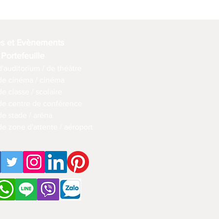
es et Evènements
 Portefeuille
d'auditorium / de théâtre
 de cinéma / cinéma
de classe / scolaire
 de centre de conférence
de stade / aréna
de zone d'attente / aéroport