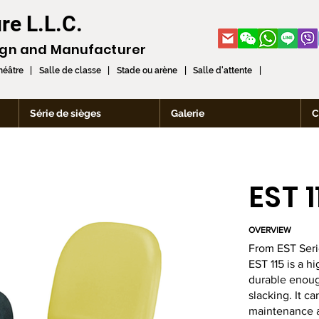
re L.L.C.
ign and
Manufacturer
théâtre | Salle de classe | Stade ou arène | Salle d'attente |
Série de sièges
Galerie
C
EST 1
OVERVIEW
From EST Seri
EST 115 is a h
durable enoug
slacking. It c
maintenance a