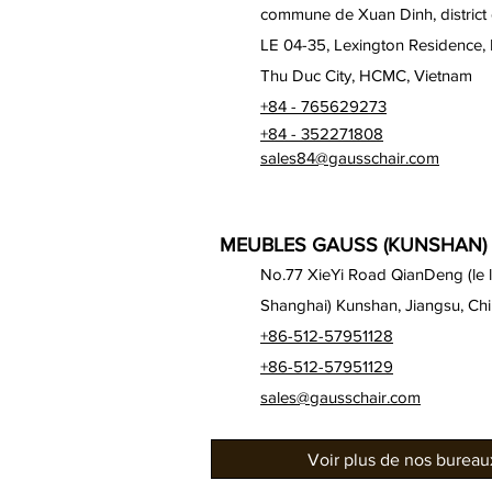
commune de Xuan Dinh, district
LE 04-35, Lexington Residence,
Thu Duc City, HCMC, Vietnam
+84 - 765629273
+84 - 352271808
sales84@gausschair.com
MEUBLES GAUSS (KUNSHAN) 
No.77 XieYi Road QianDeng (le lo
Shanghai) Kunshan, Jiangsu, Ch
+86-512-57951128
+86-512-57951129
sales@gausschair.com
Voir plus de nos burea