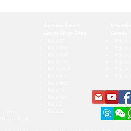
Bureaux Gauss
Nouvell
Gauss Siège Série
Galerie /
Série EZ
Projets 
Série FDY
Projets
Série FGT
Projets 
Série HSY
Projets
Série KALB
Projets 
e
Série RVL
Projets 
Série SFD
Série TM
Série WD
Série Z
e siège
Série ZG
Tissu / Bois)