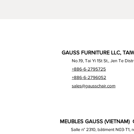
GAUSS FURNITURE LLC, TAIW
No.19, Tai Yi 1St St., Jen Te Dist
+886-6-2795725
+886-6-2796052
sales@gausschair.com
MEUBLES GAUSS (VIETNAM) C
Salle n° 2310, bâtiment N03-T1, 