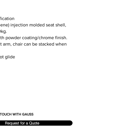
fication
ene) injection molded seat shell,
0kg.
ith powder coating/chrome finish.
et arm, chair can be stacked when
ot glide
N TOUCH WITH GAUSS
Request for a Quote