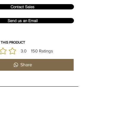
Contact Sales
Send us an Email
 THIS PRODUCT
3.0
150
Ratings
 est 3 sur 5, d'après 150 votes, Ratings
Share