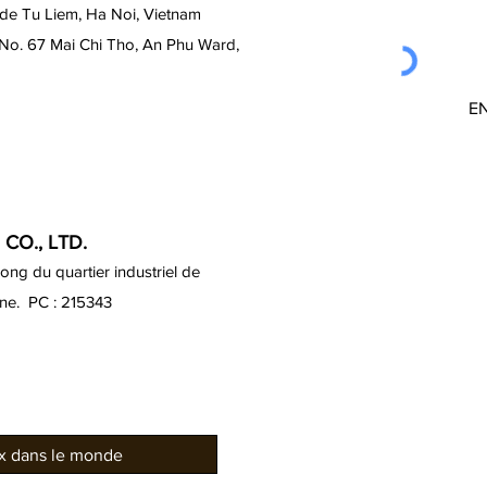
 de Tu Liem, Ha Noi, Vietnam
 No. 67 Mai Chi Tho, An Phu Ward,
E
CO., LTD.
ng du quartier industriel de
ine. PC : 215343
ux dans le monde