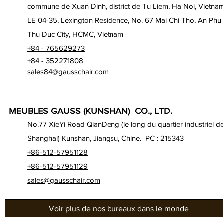
commune de Xuan Dinh, district de Tu Liem, Ha Noi, Vietna
LE 04-35, Lexington Residence, No. 67 Mai Chi Tho, An Phu
Thu Duc City, HCMC, Vietnam
+84 - 765629273
+84 - 352271808
sales84@gausschair.com
MEUBLES GAUSS (KUNSHAN) CO., LTD.
No.77 XieYi Road QianDeng (le long du quartier industriel d
Shanghai) Kunshan, Jiangsu, Chine. PC : 215343
+86-512-57951128
+86-512-57951129
sales@gausschair.com
Voir plus de nos bureaux dans le monde