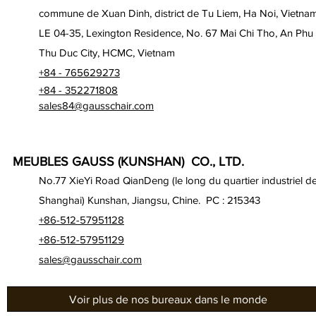
commune de Xuan Dinh, district de Tu Liem, Ha Noi, Vietna
LE 04-35, Lexington Residence, No. 67 Mai Chi Tho, An Phu
Thu Duc City, HCMC, Vietnam
+84 - 765629273
+84 - 352271808
sales84@gausschair.com
MEUBLES GAUSS (KUNSHAN) CO., LTD.
No.77 XieYi Road QianDeng (le long du quartier industriel d
Shanghai) Kunshan, Jiangsu, Chine. PC : 215343
+86-512-57951128
+86-512-57951129
sales@gausschair.com
Voir plus de nos bureaux dans le monde