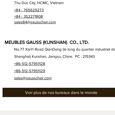
Thu Duc City, HCMC, Vietnam
+84 - 765629273
+84 - 352271808
sales84@gausschair.com
MEUBLES GAUSS (KUNSHAN) CO., LTD.
No.77 XieYi Road QianDeng (le long du quartier industriel d
Shanghai) Kunshan, Jiangsu, Chine. PC : 215343
+86-512-57951128
+86-512-57951129
sales@gausschair.com
Voir plus de nos bureaux dans le monde