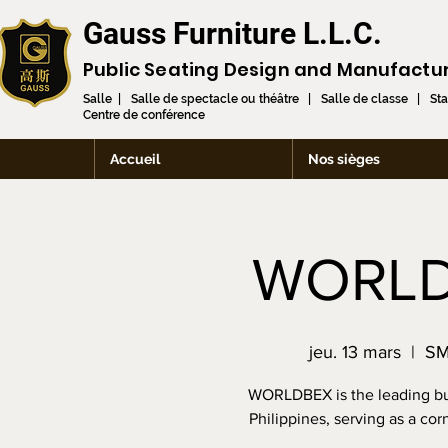
Gauss Furniture L.L.C.
Public Seating Design and
Manufactu
Salle | Salle de spectacle ou théâtre | Salle de classe | St
Centre de conférence
Accueil
Nos sièges
WORLD
jeu. 13 mars
  |  
SM
WORLDBEX is the leading bui
Philippines, serving as a cor