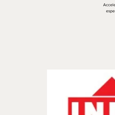
Accele
espec