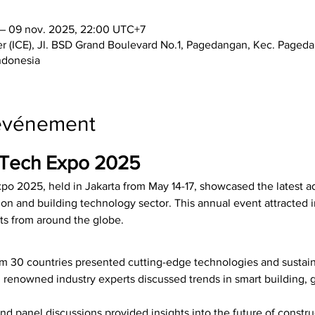
 – 09 nov. 2025, 22:00 UTC+7
r (ICE), Jl. BSD Grand Boulevard No.1, Pagedangan, Kec. Paged
ndonesia
'événement
d Tech Expo 2025
po 2025, held in Jakarta from May 14-17, showcased the latest 
ion and building technology sector. This annual event attracted i
ts from around the globe.
m 30 countries presented cutting-edge technologies and sustaina
renowned industry experts discussed trends in smart building, 
nd panel discussions provided insights into the future of constr