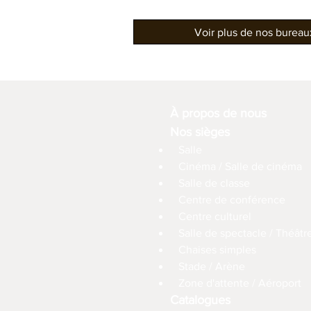
Voir plus de nos burea
À propos de nous
Nos sièges
Salle
Cinéma / Salle de cinéma
Salle de classe
Centre de conférence
Centre culturel
Salle de spectacle / Théâtr
Chaises simples
Stade / Arène
Zone d'attente / Aéroport
Catalogues