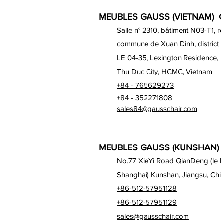
MEUBLES GAUSS (VIETNAM) C
Salle n° 2310, bâtiment N03-T1, 
commune de Xuan Dinh, district
LE 04-35, Lexington Residence,
Thu Duc City, HCMC, Vietnam
+84 - 765629273
+84 - 352271808
sales84@gausschair.com
MEUBLES GAUSS (KUNSHAN) 
No.77 XieYi Road QianDeng (le lo
Shanghai) Kunshan, Jiangsu, Ch
+86-512-57951128
+86-512-57951129
sales@gausschair.com