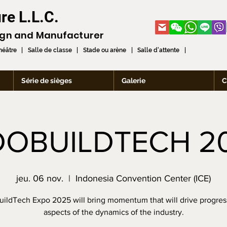
re L.L.C.
ign and
Manufacturer
théâtre | Salle de classe | Stade ou arène | Salle d'attente |
Série de sièges
Galerie
C
DOBUILDTECH 2
jeu. 06 nov.
  |  
Indonesia Convention Center (ICE)
uildTech Expo 2025 will bring momentum that will drive progress 
aspects of the dynamics of the industry.