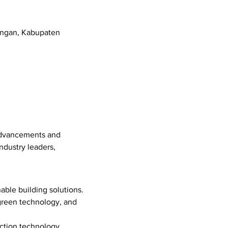
angan, Kabupaten
advancements and 
ndustry leaders, 
ble building solutions.
green technology, and 
uction technology.