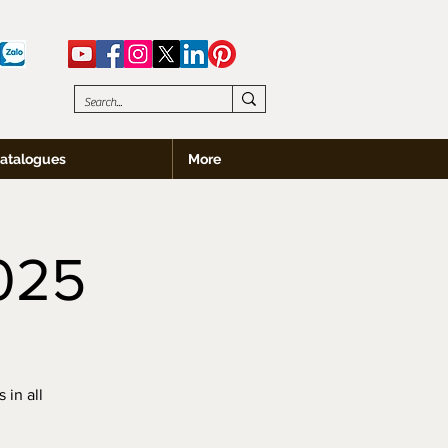
atalogues
More
025
in all