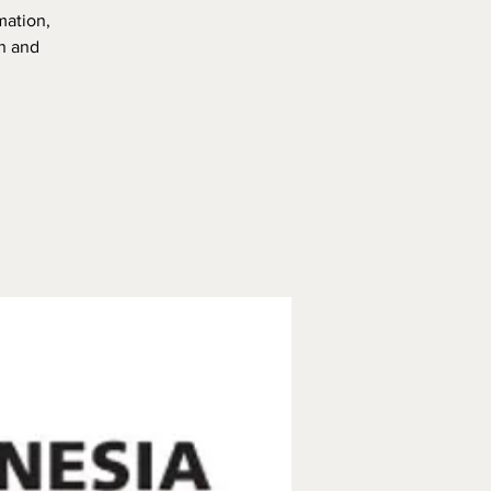
mation,
on and