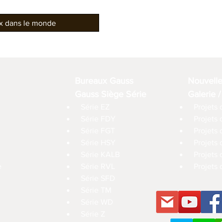
ux dans le monde
Bureaux Gauss
Nouvell
Gauss Siège Série
Galerie /
Série EZ
Projets 
Série FDY
Projets
Série FGT
Projets 
Série HSY
Projets
Série KALB
Projets 
e
Série RVL
Projets 
Série SFD
Série TM
Série WD
Série Z