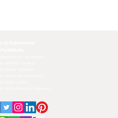
es et Evènements
 Portefeuille
d'auditorium / de théâtre
 de cinéma / cinéma
de classe / scolaire
 de centre de conférence
de stade / aréna
de zone d'attente / aéroport