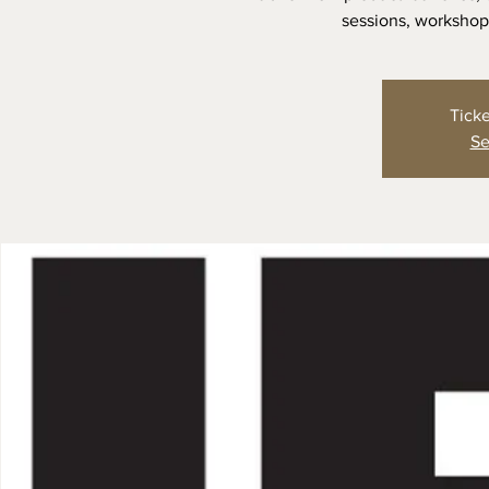
sessions, workshop
Ticke
Se