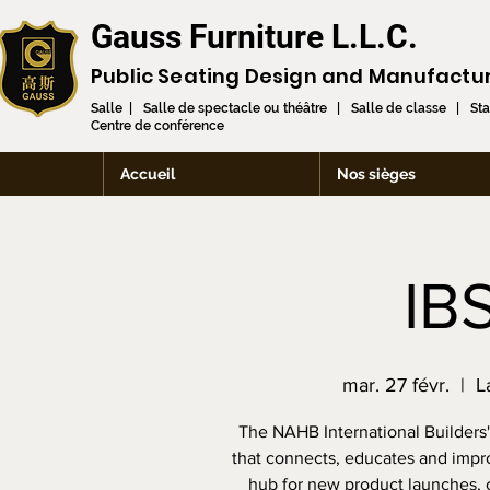
Gauss Furniture L.L.C.
Public Seating Design and
Manufactu
Salle | Salle de spectacle ou théâtre | Salle de classe | St
Centre de conférence
Accueil
Nos sièges
IB
mar. 27 févr.
  |  
L
The NAHB International Builders
that connects, educates and impro
hub for new product launches, 