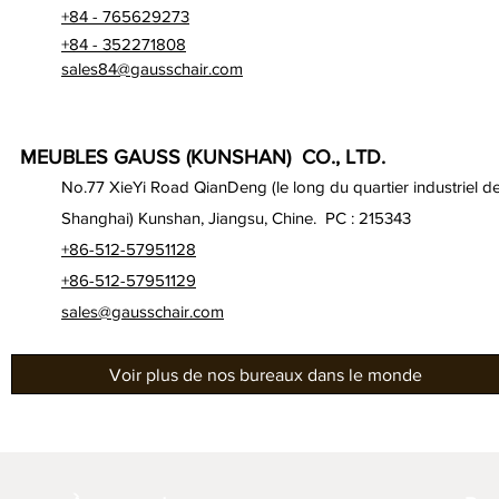
+84 - 765629273
+84 - 352271808
sales84@gausschair.com
MEUBLES GAUSS (KUNSHAN) CO., LTD.
No.77 XieYi Road QianDeng (le long du quartier industriel d
Shanghai) Kunshan, Jiangsu, Chine. PC : 215343
+86-512-57951128
+86-512-57951129
sales@gausschair.com
Voir plus de nos bureaux dans le monde