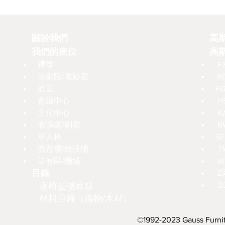
關於我們
高
我們的座位
高
禮堂
E
電影院/電影院
F
教室
F
會議中心
H
文化中心
K
表演廳/劇院
R
單人椅
SF
體育場/競技場
T
等候區/機場
W
目錄
Z
座椅型號目錄
Z
材料目錄（織物/木材）
©1992-2023 Gauss 